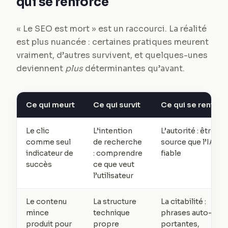
qui se renforce
« Le SEO est mort » est un raccourci. La réalité
est plus nuancée : certaines pratiques meurent
vraiment, d’autres survivent, et quelques-unes
deviennent
plus
déterminantes qu’avant.
Ce qui meurt
Ce qui survit
Ce qui se renfor
Le clic
L’intention
L’autorité : être un
comme seul
de recherche
source que l’IA ju
indicateur de
: comprendre
fiable
succès
ce que veut
l’utilisateur
Le contenu
La structure
La citabilité :
mince
technique
phrases auto-
produit pour
propre
portantes,