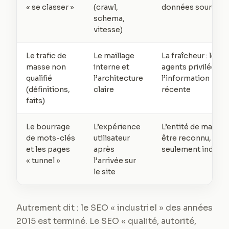
« se classer »
(crawl,
données sourcée
schema,
vitesse)
Le trafic de
Le maillage
La fraîcheur : les
masse non
interne et
agents privilégien
qualifié
l’architecture
l’information
(définitions,
claire
récente
faits)
Le bourrage
L’expérience
L’entité de marque 
de mots-clés
utilisateur
être reconnu, pas
et les pages
après
seulement indexé
« tunnel »
l’arrivée sur
le site
Autrement dit : le SEO « industriel » des années
2015 est terminé. Le SEO « qualité, autorité,