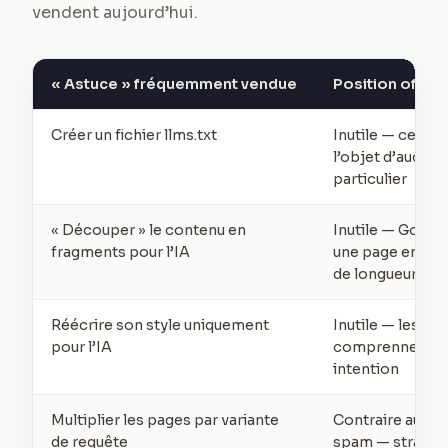
vendent aujourd’hui.
« Astuce » fréquemment vendue
Position offici
Créer un fichier llms.txt
Inutile — ces fi
l’objet d’aucun 
particulier
« Découper » le contenu en
Inutile — Goog
fragments pour l’IA
une page entière,
de longueur idé
Réécrire son style uniquement
Inutile — les s
pour l’IA
comprennent s
intention
Multiplier les pages par variante
Contraire aux rè
de requête
spam — stratégi