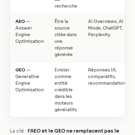
recherche
AEO
—
Être la
AI Overviews, AI
Answer
source
Mode, ChatGPT,
Engine
citée dans
Perplexity
Optimization
une
réponse
générée
GEO
—
Exister
Réponses IA,
Generative
comme
comparatifs,
Engine
entité
recommandations
Optimization
crédible
dans les
moteurs
génératifs
La clé :
l’AEO et le GEO ne remplacent pas le