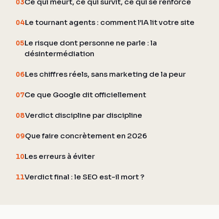
Ce qui meurt, ce qui survit, ce qui se renforce
03
Le tournant agents : comment l’IA lit votre site
04
Le risque dont personne ne parle : la
05
désintermédiation
Les chiffres réels, sans marketing de la peur
06
Ce que Google dit officiellement
07
Verdict discipline par discipline
08
Que faire concrètement en 2026
09
Les erreurs à éviter
10
Verdict final : le SEO est-il mort ?
11