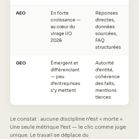
AEO
En forte
Réponses
croissance —
directes,
au cœur du
données
virage I/O
sourcées,
2026
FAQ
structurées
GEO
Émergent et
Autorité
différenciant
d’entité,
— peu
cohérence
d’entreprises
des faits,
s’y mettent
mentions
tierces
Le constat : aucune discipline n’est « morte ».
Une seule métrique l’est — le clic comme juge
unique. Le travail se déplace du