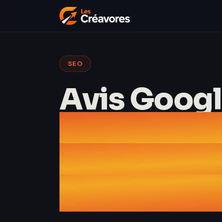
SEO
Avis Goog
le guide c
pour obteni
répondre 