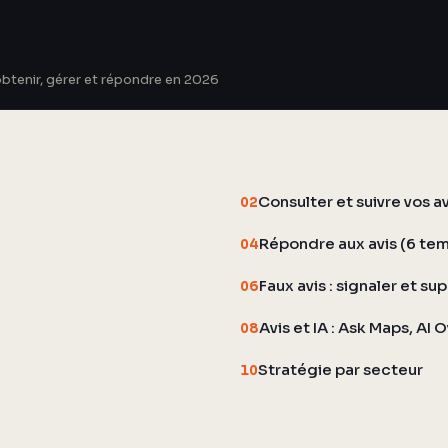
obtenir, gérer et répondre en 2026
Consulter et suivre vos av
02
Répondre aux avis (6 te
04
Faux avis : signaler et su
06
Avis et IA : Ask Maps, AI
08
Stratégie par secteur
10