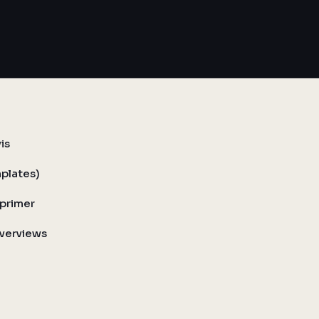
is
mplates)
pprimer
 Overviews