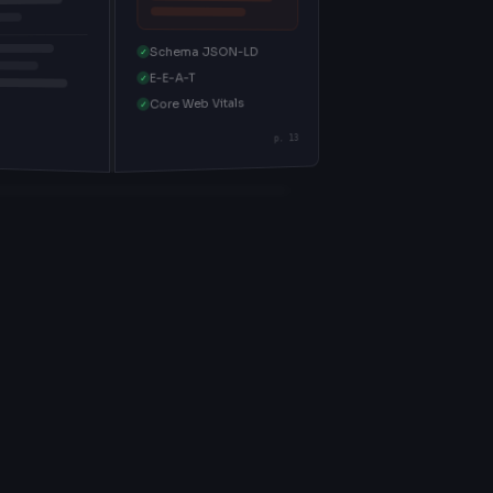
Schema JSON-LD
✓
E-E-A-T
✓
Core Web Vitals
✓
p. 13