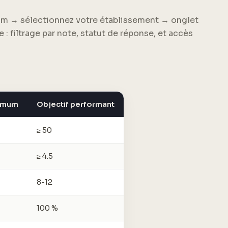
m → sélectionnez votre établissement → onglet
e : filtrage par note, statut de réponse, et accès
nimum
Objectif performant
≥ 50
≥ 4.5
8-12
100 %