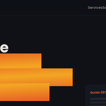
Services
S
le
omplet
r, gérer et
en 2026
Guide SE