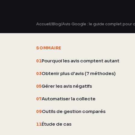
Accueil
/
Blog
/
Avis Google : le guide complet pour 
SOMMAIRE
Pourquoi les avis comptent autant
01
Obtenir plus d'avis (7 méthodes)
03
Gérer les avis négatifs
05
Automatiser la collecte
07
Outils de gestion comparés
09
Étude de cas
11