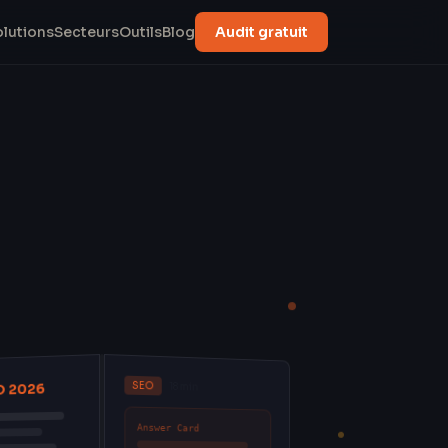
olutions
Secteurs
Outils
Blog
Audit gratuit
SEO
O 2026
18 min
Answer Card