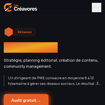
⬢
Réseaux
Social Media
Stratégie, planning éditorial, création de contenu,
community management.
Un dirigeant de PME consacre en moyenne 8 à 12
h/semaine à gérer ses réseaux sociaux. Le résultat : 3-
4 posts/mois sans stratégie, sans mesure, sans
régularité. Nos clients passent à 15-20
Audit gratuit →
contenus/mois par plateforme avec un engagement