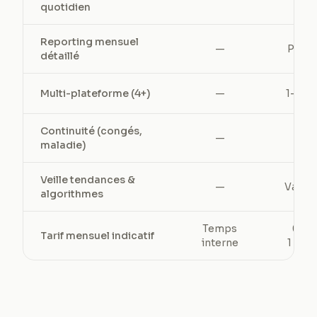
quotidien
Reporting mensuel
—
Parfo
détaillé
Multi-plateforme (4+)
—
1–2 m
Continuité (congés,
—
—
maladie)
Veille tendances &
—
Variab
algorithmes
Temps
600
Tarif mensuel indicatif
interne
1 500