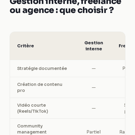
Gestion interne, freelance
ou agence : que choisir ?
Gestion
Critère
Freela
interne
Stratégie documentée
—
Parfo
Création de contenu
✓
—
pro
Vidéo courte
Selo
—
(Reels/TikTok)
profi
Community
management
Partiel
Rarem