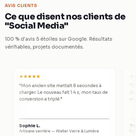
AVIS CLIENTS
Ce que disent nos clients de
"Social Media"
100 % d'avis 5 étoiles sur Google. Résultats
vérifiables, projets documentés.
“
Mon ancien site mettait 8 secondes à
“
De 3 lead
charger. Le nouveau fait 1.4 s, mon taux de
divisé pa
conversion a triplé.
”
exception
Sophie L.
Thomas R
Artisane verrière
—
Atelier Verre & Lumière
Expert-co