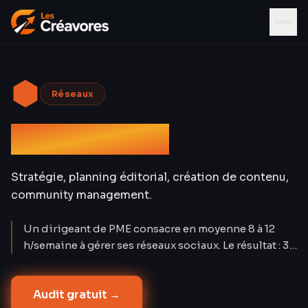
⬢
Réseaux
Social Media
Stratégie, planning éditorial, création de contenu,
community management.
Un dirigeant de PME consacre en moyenne 8 à 12
h/semaine à gérer ses réseaux sociaux. Le résultat : 3-
4 posts/mois sans stratégie, sans mesure, sans
régularité. Nos clients passent à 15-20
Audit gratuit →
contenus/mois par plateforme avec un engagement