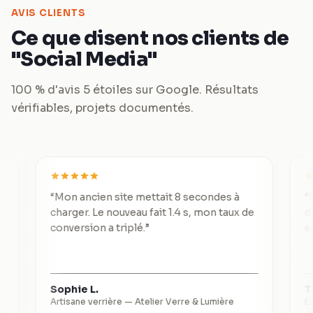
AVIS CLIENTS
Ce que disent nos clients de
"Social Media"
100 % d'avis 5 étoiles sur Google. Résultats
vérifiables, projets documentés.
“
Mon ancien site mettait 8 secondes à
“
De 3 lea
charger. Le nouveau fait 1.4 s, mon taux de
divisé pa
conversion a triplé.
”
exceptio
Sophie L.
Thomas 
Artisane verrière
—
Atelier Verre & Lumière
Expert-co