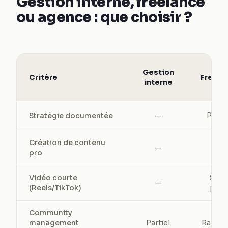
Gestion interne, freelance
ou agence : que choisir ?
Gestion
Critère
Freela
interne
Stratégie documentée
—
Parfo
Création de contenu
✓
—
pro
Vidéo courte
Selo
—
(Reels/TikTok)
profi
Community
management
Partiel
Rarem