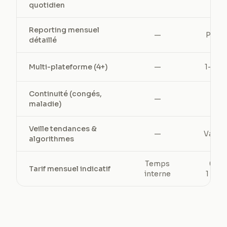
quotidien
Reporting mensuel
—
Parfo
détaillé
Multi-plateforme (4+)
—
1–2 m
Continuité (congés,
—
—
maladie)
Veille tendances &
—
Variab
algorithmes
Temps
600
Tarif mensuel indicatif
interne
1 500