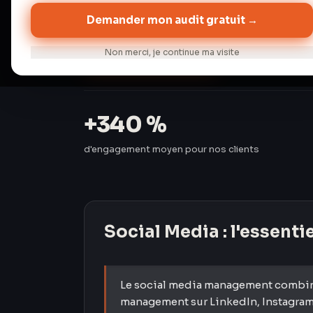
Demander mon audit gratuit →
Audit gratuit →
Discuter de 
Non merci, je continue ma visite
+340 %
d'engagement moyen pour nos clients
Social Media
: l'essenti
Le social media management combine 
management sur LinkedIn, Instagram,