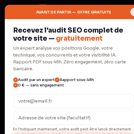
AVANT DE PARTIR — OFFRE GRATUITE
Recevez l'audit SEO complet de
⬢
votre site —
gratuitement
Réseaux
Un expert analyse vos positions Google, votre
technique, vos concurrents et votre visibilité IA.
Social Med
Rapport PDF sous 48h. Zéro engagement, zéro carte
bancaire.
Audit par un expert
Rapport sous 48h
✓
✓
Stratégie, planning éditorial, c
0 € — sans engagement
✓
community management.
Un dirigeant de PME consacre en moyenne
réseaux sociaux. Le résultat : 3-4 posts/m
régularité. Nos clients passent à 15-20 
En l’indiquant maintenant, votre audit peut être lancé directement.
engagement en hausse de 340 % — sans m