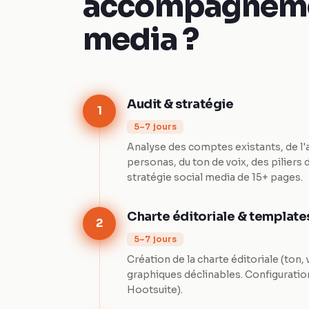
accompagneme
media ?
Audit & stratégie
1
5–7 jours
Analyse des comptes existants, de l'
personas, du ton de voix, des piliers d
stratégie social media de 15+ pages.
Charte éditoriale & template
2
5–7 jours
Création de la charte éditoriale (ton,
graphiques déclinables. Configuration
Hootsuite).