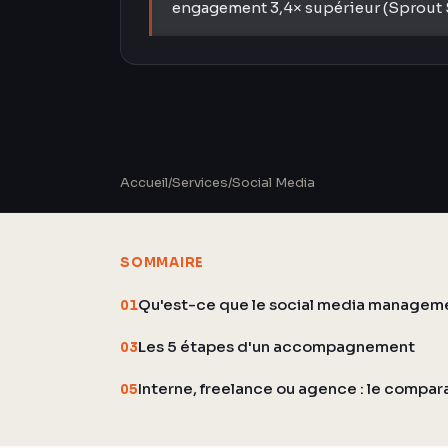
engagement 3,4× supérieur (Sprout S
Accueil
/
Services
/
Social Media
SOMMAIRE
Qu'est-ce que le social media managem
01
Les 5 étapes d'un accompagnement
03
Interne, freelance ou agence : le compara
05