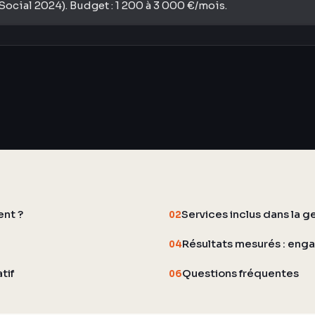
ocial 2024). Budget : 1 200 à 3 000 €/mois.
ent ?
Services inclus dans la 
02
Résultats mesurés : enga
04
tif
Questions fréquentes
06