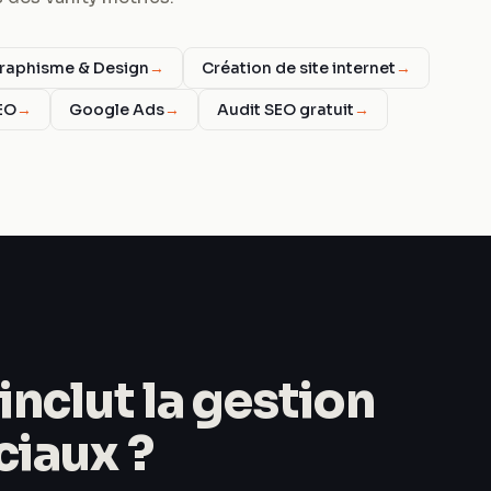
raphisme & Design
→
Création de site internet
→
EO
→
Google Ads
→
Audit SEO gratuit
→
inclut la gestion
ciaux ?