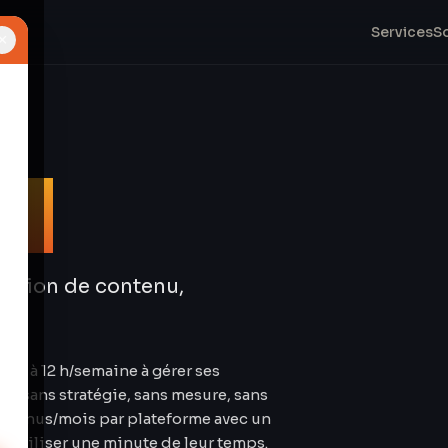
Services
S
×
ia
réation de contenu,
 8 à 12 h/semaine à gérer ses
ois sans stratégie, sans mesure, sans
contenus/mois par plateforme avec un
obiliser une minute de leur temps.