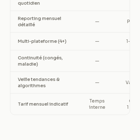
quotidien
Reporting mensuel
—
Parfo
détaillé
Multi-plateforme (4+)
—
1–2 m
Continuité (congés,
—
—
maladie)
Veille tendances &
—
Variab
algorithmes
Temps
600
Tarif mensuel indicatif
interne
1 500