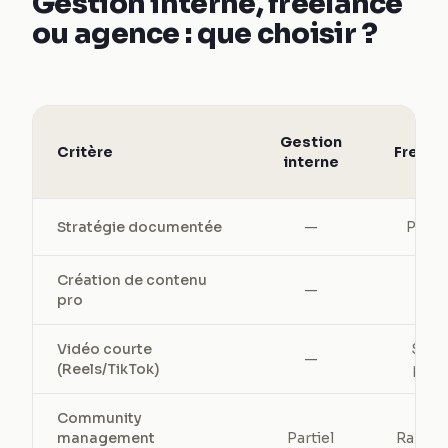
Gestion interne, freelance
ou agence : que choisir ?
Gestion
Critère
Freela
interne
Stratégie documentée
—
Parfo
Création de contenu
✓
—
pro
Vidéo courte
Selo
—
(Reels/TikTok)
profi
Community
management
Partiel
Rarem