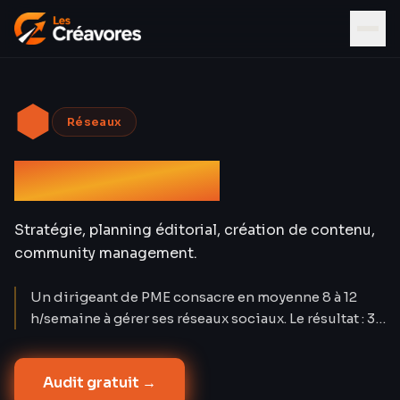
⬢
Réseaux
Social Media
Stratégie, planning éditorial, création de contenu,
community management.
Un dirigeant de PME consacre en moyenne 8 à 12
h/semaine à gérer ses réseaux sociaux. Le résultat : 3-
4 posts/mois sans stratégie, sans mesure, sans
régularité. Nos clients passent à 15-20
Audit gratuit →
contenus/mois par plateforme avec un engagement