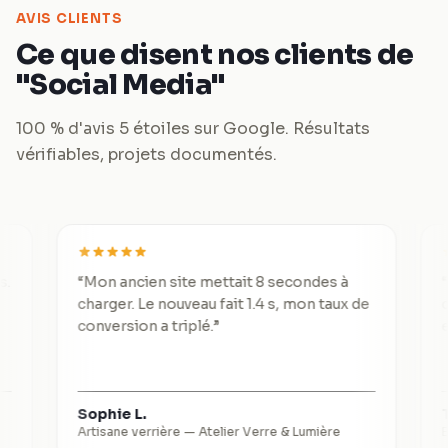
AVIS CLIENTS
Ce que disent nos clients de
"Social Media"
100 % d'avis 5 étoiles sur Google. Résultats
vérifiables, projets documentés.
“
Mon ancien site mettait 8 secondes à
“
De 3 lea
charger. Le nouveau fait 1.4 s, mon taux de
divisé p
conversion a triplé.
”
exceptio
Sophie L.
Thomas 
Artisane verrière
—
Atelier Verre & Lumière
Expert-c