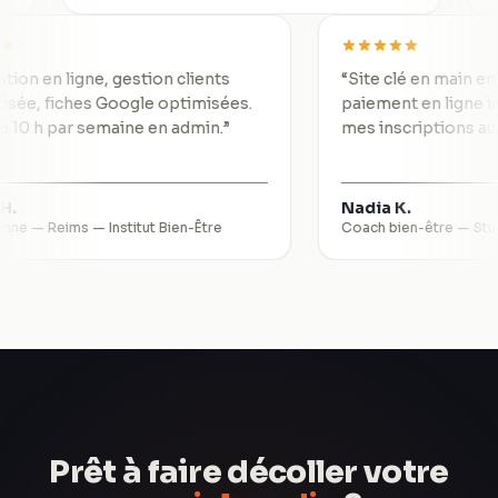
Réservation en ligne, gestion clients
“
Site clé en 
utomatisée, fiches Google optimisées.
paiement en l
e gagne 10 h par semaine en admin.
”
mes inscript
alérie H.
Nadia K.
sthéticienne — Reims
—
Institut Bien-Être
Coach bien-êt
Prêt à faire décoller votre