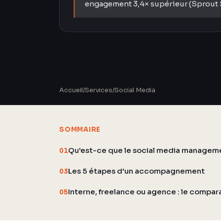
engagement 3,4× supérieur (Sprout S
Accueil
/
Services
/
Social Media
SOMMAIRE
Qu'est-ce que le social media managem
01
Les 5 étapes d'un accompagnement
03
Interne, freelance ou agence : le compara
05