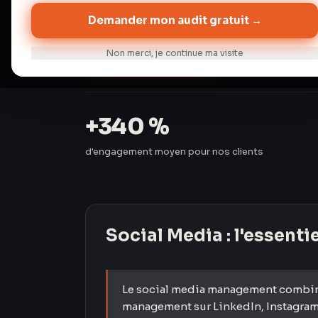
Demander mon audit gratuit →
Audit gratuit →
Discuter de 
Non merci, je continue ma visite
+340 %
d'engagement moyen pour nos clients
Social Media
: l'essenti
Le social media management combine 
management sur LinkedIn, Instagram,