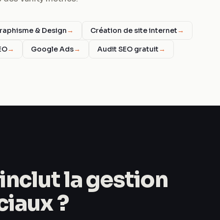
raphisme & Design
→
Création de site internet
→
EO
→
Google Ads
→
Audit SEO gratuit
→
inclut la gestion
ciaux ?