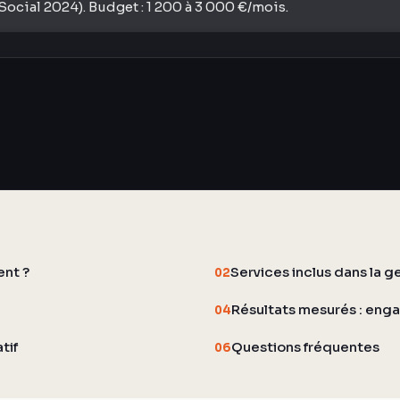
ocial 2024). Budget : 1 200 à 3 000 €/mois.
ent ?
Services inclus dans la 
02
Résultats mesurés : enga
04
tif
Questions fréquentes
06