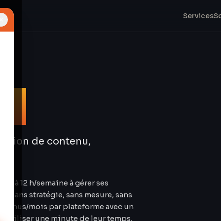
Services
S
×
ia
réation de contenu,
 8 à 12 h/semaine à gérer ses
ois sans stratégie, sans mesure, sans
contenus/mois par plateforme avec un
obiliser une minute de leur temps.