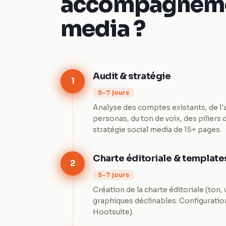
accompagneme
media ?
Audit & stratégie
1
5–7 jours
Analyse des comptes existants, de l'
personas, du ton de voix, des piliers d
stratégie social media de 15+ pages.
Charte éditoriale & template
2
5–7 jours
Création de la charte éditoriale (ton,
graphiques déclinables. Configuration
Hootsuite).