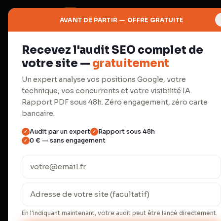
AVANT DE PARTIR — OFFRE GRATUITE
Recevez l'audit SEO complet de
⬢
votre site —
gratuitement
Réseaux
Un expert analyse vos positions Google, votre
technique, vos concurrents et votre visibilité IA.
Social Med
Rapport PDF sous 48h. Zéro engagement, zéro carte
bancaire.
Audit par un expert
Rapport sous 48h
✓
✓
Stratégie, planning éditorial, c
0 € — sans engagement
✓
community management.
Un dirigeant de PME consacre en moyenne
réseaux sociaux. Le résultat : 3-4 posts/m
régularité. Nos clients passent à 15-20 
En l’indiquant maintenant, votre audit peut être lancé directement.
engagement en hausse de 340 % — sans m