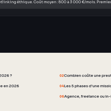
etlinking éthique. Coût moyen : 800 à 3 000 €/mois. Premier
2026 ?
Combien coûte une prest
02
te en 2026
Les 5 phases d'une missi
04
Agence, freelance ou in-
06