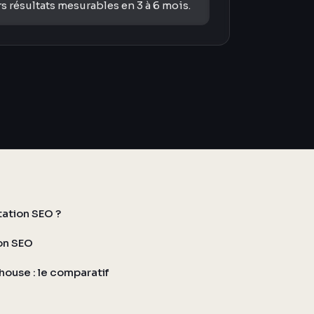
s résultats mesurables en 3 à 6 mois.
ation SEO ?
on SEO
house : le comparatif