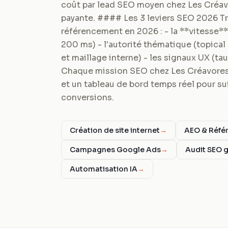
coût par lead SEO moyen chez Les Créavo
payante. #### Les 3 leviers SEO 2026 Tr
référencement en 2026 : - la **vitesse*
200 ms) - l'autorité thématique (topical
et maillage interne) - les signaux UX (t
Chaque mission SEO chez Les Créavores
et un tableau de bord temps réel pour suiv
conversions.
Création de site internet
→
AEO & Réfé
Campagnes Google Ads
→
Audit SEO g
Automatisation IA
→