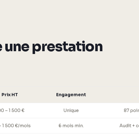
 une prestation
Prix HT
Engagement
0 – 1 500 €
Unique
87 poin
– 1 500 €/mois
6 mois min.
Audit + 