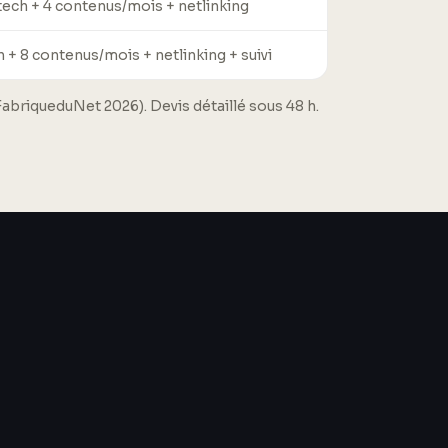
tech + 4 contenus/mois + netlinking
h + 8 contenus/mois + netlinking + suivi
FabriqueduNet 2026). Devis détaillé sous 48 h.