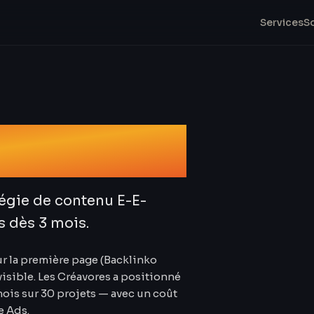
Services
S
ment SEO
tégie de contenu E-E-
s dès 3 mois.
ur la première page (Backlinko
invisible. Les Créavores a positionné
mois sur 30 projets — avec un coût
e Ads.