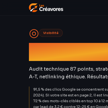
◎
Visibilité
Référence
Audit technique 87 points, stra
A-T, netlinking éthique. Résultat
91,5 % des clics Google se concentrent s
2024). Si votre site est en page 2, il est 
72 % des mots-clés ciblés en top 10 à 12 
par lead de 3,2 € contre 12-25 € en Googl