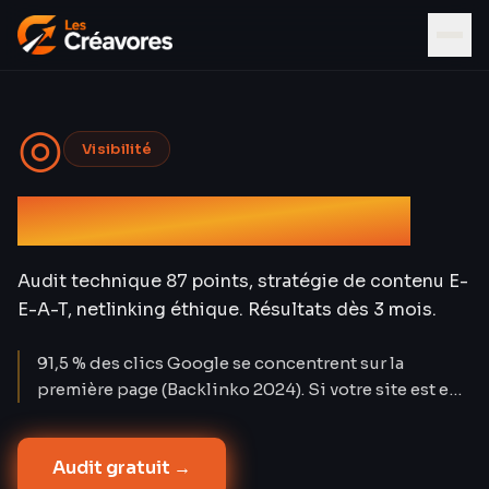
◎
Visibilité
Référencement SEO
Audit technique 87 points, stratégie de contenu E-
E-A-T, netlinking éthique. Résultats dès 3 mois.
91,5 % des clics Google se concentrent sur la
première page (Backlinko 2024). Si votre site est en
page 2, il est invisible. Les Créavores a positionné 72
% des mots-clés ciblés en top 10 à 12 mois sur 30
Audit gratuit →
projets — avec un coût par lead de 3,2 € contre 12-25