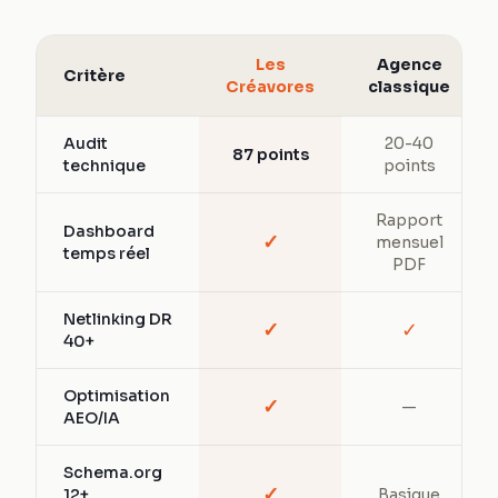
Les
Agence
Critère
Créavores
classique
Audit
20-40
87 points
technique
points
Rapport
Dashboard
✓
mensuel
temps réel
PDF
Netlinking DR
✓
✓
40+
Optimisation
✓
—
AEO/IA
Schema.org
✓
12+
Basique