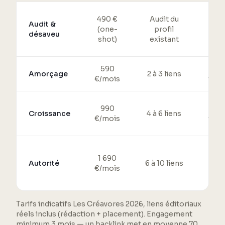
490 €
Audit du
Audit &
P
(one-
profil
désaveu
ne
shot)
existant
590
DR
Amorçage
2 à 3 liens
€/mois
thém
990
DR
Croissance
4 à 6 liens
€/mois
thém
DR 
1 690
Autorité
6 à 10 liens
p
€/mois
di
Tarifs indicatifs Les Créavores 2026, liens éditoriaux
réels inclus (rédaction + placement). Engagement
minimum 3 mois — un backlink met en moyenne 70