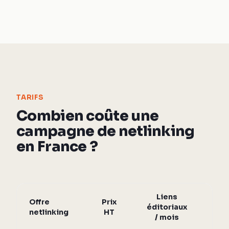
TARIFS
Combien coûte une
campagne de netlinking
en France ?
Liens
Offre
Prix
Au
éditoriaux
netlinking
HT
des
/ mois