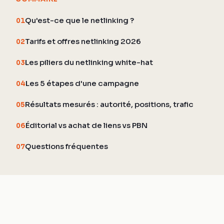
Qu'est-ce que le netlinking ?
01
Tarifs et offres netlinking 2026
02
Les piliers du netlinking white-hat
03
Les 5 étapes d'une campagne
04
Résultats mesurés : autorité, positions, trafic
05
Éditorial vs achat de liens vs PBN
06
Questions fréquentes
07