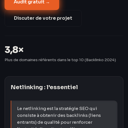
Audit gratuit →
classement de Google. Un lien éditorial met en
moyenne 70 jours à produire son effet (Moz 2024) :
plus tôt vous commencez, plus tôt vous gagnez en
Discuter de votre projet
autorité. Les Créavores construisent un profil de
liens propre et durable, sans risque de pénalité.
3,8×
Plus de domaines référents dans le top 10 (Backlinko 2024)
Netlinking
: l'essentiel
Le netlinking est la stratégie SEO qui
consiste à obtenir des backlinks (liens
entrants) de qualité pour renforcer