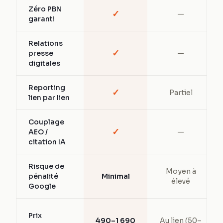
Zéro PBN
✓
—
garanti
Relations
✓
presse
—
digitales
Reporting
✓
Partiel
lien par lien
Couplage
✓
AEO /
—
citation IA
Risque de
Moyen à
pénalité
Minimal
élevé
Google
Prix
490–1 690
Au lien (50–