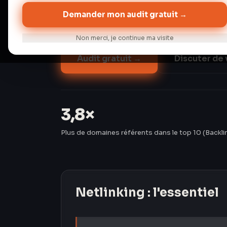
plus tôt vous commencez, plus tôt vous g
Demander mon audit gratuit →
construisent un profil de liens propre et
Non merci, je continue ma visite
Audit gratuit →
Discuter de 
3,8×
Plus de domaines référents dans le top 10 (Backl
Netlinking
: l'essentiel