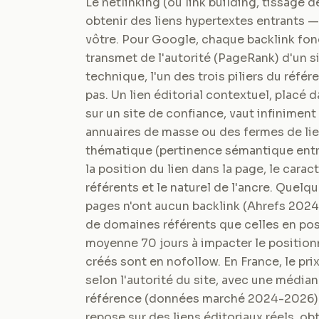
Le netlinking (ou link building, tissage 
obtenir des liens hypertextes entrants — 
vôtre. Pour Google, chaque backlink fo
transmet de l'autorité (PageRank) d'un sit
technique, l'un des trois piliers du réfé
pas. Un lien éditorial contextuel, placé
sur un site de confiance, vaut infiniment
annuaires de masse ou des fermes de liens
thématique (pertinence sémantique entre
la position du lien dans la page, le cara
référents et le naturel de l'ancre. Quel
pages n'ont aucun backlink (Ahrefs 2024)
de domaines référents que celles en posi
moyenne 70 jours à impacter le position
créés sont en nofollow. En France, le prix
selon l'autorité du site, avec une médi
référence (données marché 2024-2026). I
repose sur des liens éditoriaux réels, ob