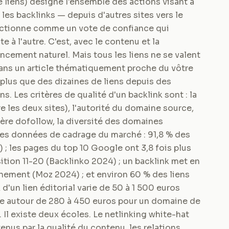
de liens) désigne l'ensemble des actions visant à
les backlinks — depuis d'autres sites vers le
nctionne comme un vote de confiance qui
e à l'autre. C'est, avec le contenu et la
rencement naturel. Mais tous les liens ne se valent
 dans un article thématiquement proche du vôtre
 plus que des dizaines de liens depuis des
. Les critères de qualité d'un backlink sont : la
 les deux sites), l'autorité du domaine source,
ctère dofollow, la diversité des domaines
ques données de cadrage du marché : 91,8 % des
 ; les pages du top 10 Google ont 3,8 fois plus
tion 11-20 (Backlinko 2024) ; un backlink met en
nement (Moz 2024) ; et environ 60 % des liens
 d'un lien éditorial varie de 50 à 1 500 euros
ane autour de 280 à 450 euros pour un domaine de
l existe deux écoles. Le netlinking white-hat
tenus par la qualité du contenu, les relations