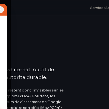
Services
S
×
s, white-hat. Audit de
s, autorité durable.
 et restent donc invisibles sur les
t Explorer 2024). Pourtant, les
 facteurs de classement de Google.
 à produire son effet (Moz 2024) :