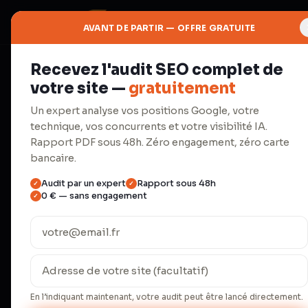
AVANT DE PARTIR — OFFRE GRATUITE
Recevez l'audit SEO complet de
⛓
votre site —
gratuitement
Autorité
Un expert analyse vos positions Google, votre
technique, vos concurrents et votre visibilité IA.
Netlinking
Rapport PDF sous 48h. Zéro engagement, zéro carte
bancaire.
Audit par un expert
Rapport sous 48h
✓
✓
Backlinks éditoriaux thématique
0 € — sans engagement
✓
profil, désaveu des liens toxique
91,8 % des pages web n'ont aucun backlink
requêtes concurrentielles (Ahrefs Conten
backlinks sont l'un des trois principaux
En l’indiquant maintenant, votre audit peut être lancé directement.
Un lien éditorial met en moyenne 70 jours