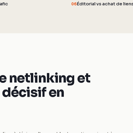
afic
Éditorial vs achat de lien
06
e netlinking et
 décisif en