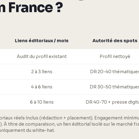
n France ?
Liens éditoriaux / mois
Autorité des spots
Audit du profil existant
Profil nettoyé
2 à 3 liens
DR 20-40 thématique
4 à 6 liens
DR 30-50 thématique
6 à 10 liens
DR 40-70 + presse digit
ditoriaux réels inclus (rédaction + placement). Engagement mi
À titre de comparaison, un lien éditorial isolé sur le marché fra
 uniquement du white-hat.