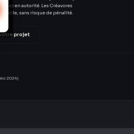
agnez en autorité. Les Créavores
 durable, sans risque de pénalité.
votre projet
inko 2024)