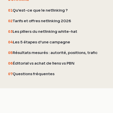
Qu'est-ce que le netlinking ?
01
Tarifs et offres netlinking 2026
02
Les piliers du netlinking white-hat
03
Les 5 étapes d'une campagne
04
Résultats mesurés : autorité, positions, trafic
05
Éditorial vs achat de liens vs PBN
06
Questions fréquentes
07