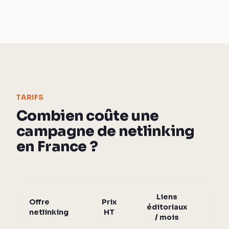
TARIFS
Combien coûte une
campagne de netlinking
en France ?
Liens
Offre
Prix
Au
éditoriaux
netlinking
HT
des
/ mois