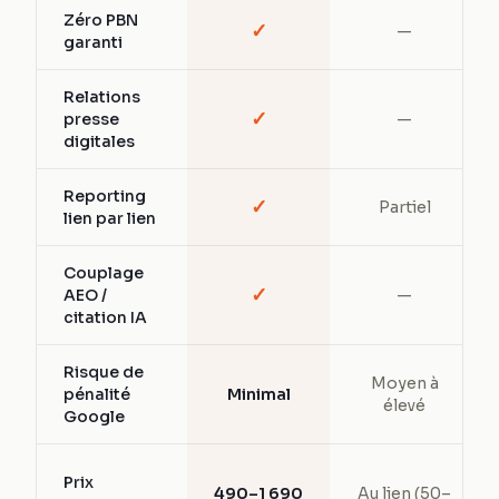
Zéro PBN
✓
—
garanti
Relations
✓
presse
—
digitales
Reporting
✓
Partiel
lien par lien
Couplage
✓
AEO /
—
citation IA
Risque de
Moyen à
pénalité
Minimal
élevé
Google
Prix
490–1 690
Au lien (50–