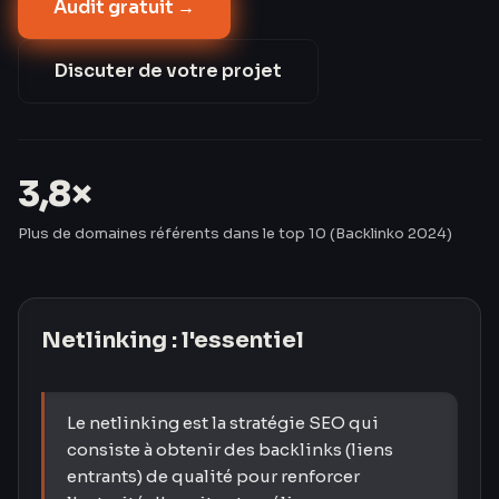
Audit gratuit →
classement de Google. Un lien éditorial met en
moyenne 70 jours à produire son effet (Moz 2024) :
plus tôt vous commencez, plus tôt vous gagnez en
Discuter de votre projet
autorité. Les Créavores construisent un profil de
liens propre et durable, sans risque de pénalité.
3,8×
Plus de domaines référents dans le top 10 (Backlinko 2024)
Netlinking
: l'essentiel
Le netlinking est la stratégie SEO qui
consiste à obtenir des backlinks (liens
entrants) de qualité pour renforcer