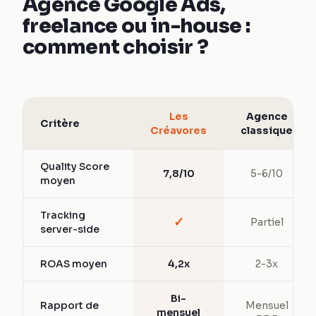
Agence Google Ads,
freelance ou in-house :
comment choisir ?
Les
Agence
Critère
Créavores
classique
Quality Score
7,8/10
5-6/10
moyen
Tracking
✓
Partiel
server-side
ROAS moyen
4,2x
2-3x
Bi-
Rapport de
Mensuel
mensuel