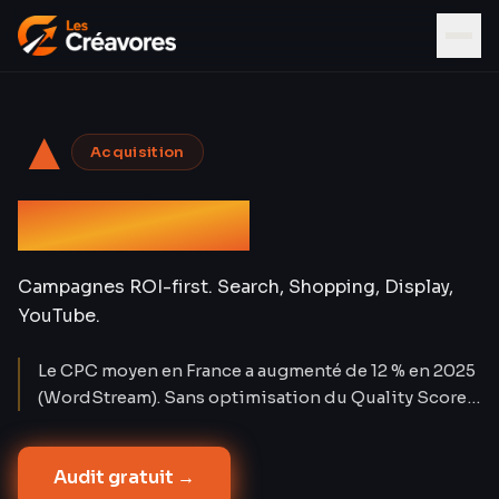
▲
Acquisition
Google Ads
Campagnes ROI-first. Search, Shopping, Display,
YouTube.
Le CPC moyen en France a augmenté de 12 % en 2025
(WordStream). Sans optimisation du Quality Score,
chaque euro dépensé en Google Ads perd 30 à 50 %
de son potentiel. Nos comptes affichent un Quality
Audit gratuit →
Score moyen de 7,8/10 — soit un CPC réduit de 38 %