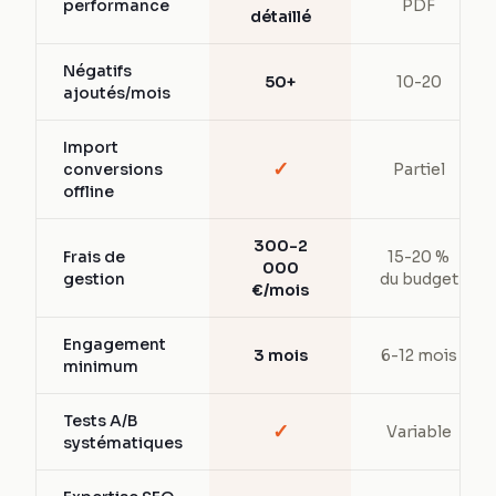
performance
PDF
détaillé
Négatifs
50+
10-20
ajoutés/mois
Import
✓
conversions
Partiel
offline
300-2
Frais de
15-20 %
000
gestion
du budget
€/mois
Engagement
3 mois
6-12 mois
minimum
Tests A/B
✓
Variable
systématiques