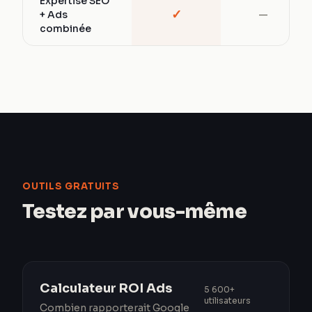
Expertise SEO
✓
+ Ads
—
combinée
OUTILS GRATUITS
Testez par vous-même
Calculateur ROI Ads
5 600+
utilisateurs
Combien rapporterait Google