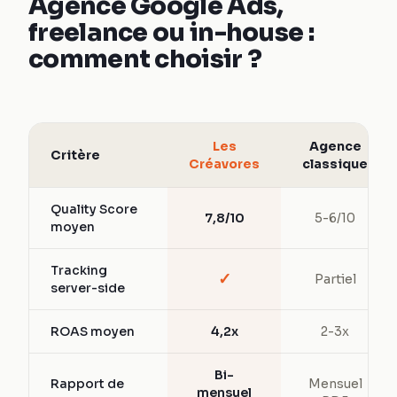
Agence Google Ads,
freelance ou in-house :
comment choisir ?
Les
Agence
Critère
Créavores
classique
Quality Score
7,8/10
5-6/10
moyen
Tracking
✓
Partiel
server-side
ROAS moyen
4,2x
2-3x
Bi-
Rapport de
Mensuel
mensuel