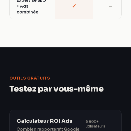
Expertise SEO
✓
+ Ads
—
combinée
OUTILS GRATUITS
Testez par vous-même
Calculateur ROI Ads
5 600+
utilisateurs
Combien rapporterait Google