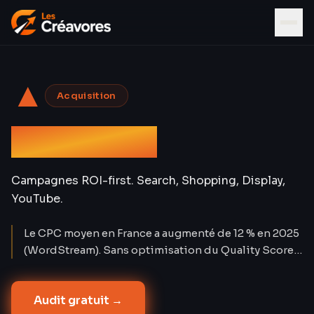
▲
Acquisition
Google Ads
Campagnes ROI-first. Search, Shopping, Display,
YouTube.
Le CPC moyen en France a augmenté de 12 % en 2025
(WordStream). Sans optimisation du Quality Score,
chaque euro dépensé en Google Ads perd 30 à 50 %
de son potentiel. Nos comptes affichent un Quality
Audit gratuit →
Score moyen de 7,8/10 — soit un CPC réduit de 38 %