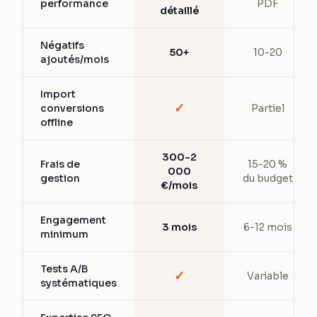
performance
PDF
détaillé
Négatifs
50+
10-20
ajoutés/mois
Import
✓
conversions
Partiel
offline
300-2
Frais de
15-20 %
000
gestion
du budget
€/mois
Engagement
3 mois
6-12 mois
minimum
Tests A/B
✓
Variable
systématiques