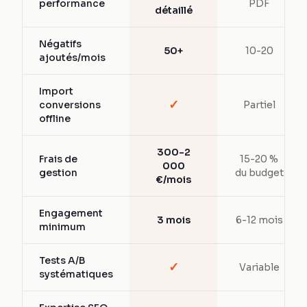
performance
PDF
détaillé
Négatifs
50+
10-20
ajoutés/mois
Import
✓
conversions
Partiel
offline
300-2
Frais de
15-20 %
000
gestion
du budget
€/mois
Engagement
3 mois
6-12 mois
minimum
Tests A/B
✓
Variable
systématiques