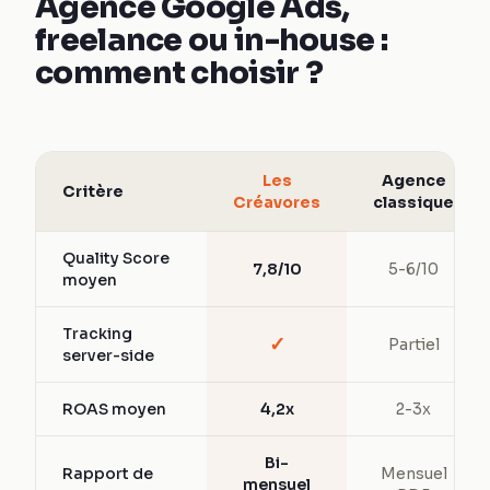
Agence Google Ads,
freelance ou in-house :
comment choisir ?
Les
Agence
Critère
Créavores
classique
Quality Score
7,8/10
5-6/10
moyen
Tracking
✓
Partiel
server-side
ROAS moyen
4,2x
2-3x
Bi-
Rapport de
Mensuel
mensuel