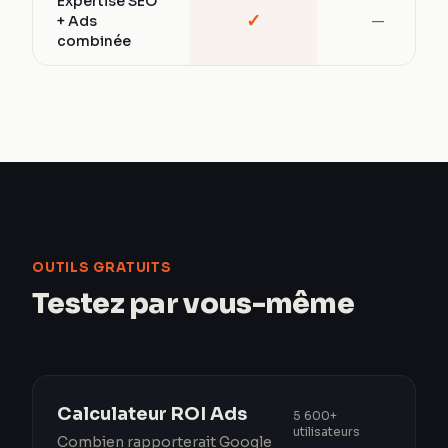
Expertise SEO
✓
+ Ads
—
combinée
OUTILS GRATUITS
Testez par vous-même
Calculateur ROI Ads
5 600+
utilisateurs
Combien rapporterait Google