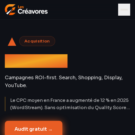
▲
Acquisition
Google Ads
Campagnes ROI-first. Search, Shopping, Display,
YouTube.
Le CPC moyen en France a augmenté de 12 % en 2025
(WordStream). Sans optimisation du Quality Score,
chaque euro dépensé en Google Ads perd 30 à 50 %
de son potentiel. Nos comptes affichent un Quality
Audit gratuit →
Score moyen de 7,8/10 — soit un CPC réduit de 38 %