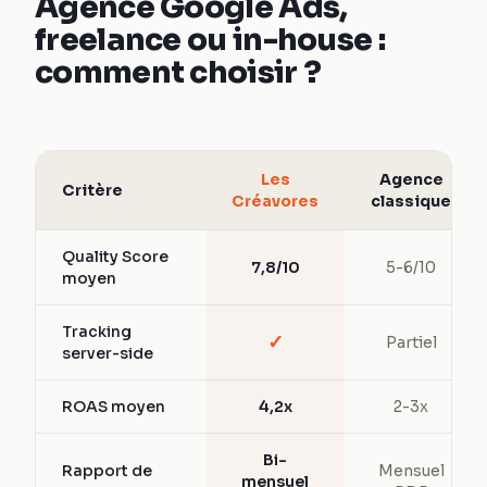
Agence Google Ads,
freelance ou in-house :
comment choisir ?
Les
Agence
Critère
Créavores
classique
Quality Score
7,8/10
5-6/10
moyen
Tracking
✓
Partiel
server-side
ROAS moyen
4,2x
2-3x
Bi-
Rapport de
Mensuel
mensuel