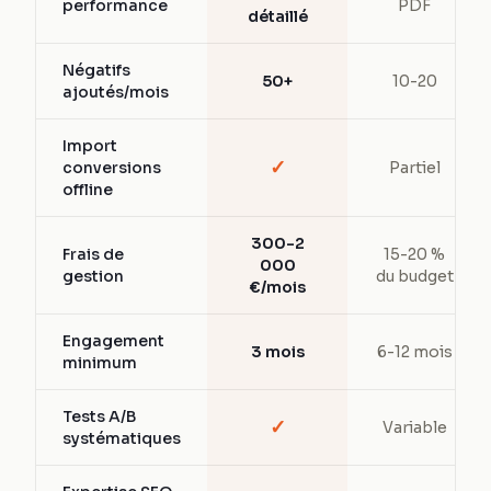
performance
PDF
détaillé
Négatifs
50+
10-20
ajoutés/mois
Import
✓
conversions
Partiel
offline
300-2
Frais de
15-20 %
000
gestion
du budget
€/mois
Engagement
3 mois
6-12 mois
minimum
Tests A/B
✓
Variable
systématiques