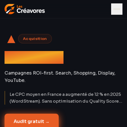
▲
Acquisition
Google Ads
Campagnes ROI-first. Search, Shopping, Display,
YouTube.
Le CPC moyen en France a augmenté de 12 % en 2025
(WordStream). Sans optimisation du Quality Score,
chaque euro dépensé en Google Ads perd 30 à 50 %
de son potentiel. Nos comptes affichent un Quality
Audit gratuit →
Score moyen de 7,8/10 — soit un CPC réduit de 38 %