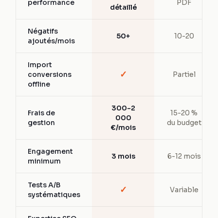
performance
PDF
détaillé
Négatifs
50+
10-20
ajoutés/mois
Import
✓
conversions
Partiel
offline
300-2
Frais de
15-20 %
000
gestion
du budget
€/mois
Engagement
3 mois
6-12 mois
minimum
Tests A/B
✓
Variable
systématiques