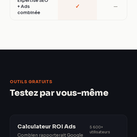
Expertise SEO
✓
+ Ads
—
combinée
OUTILS GRATUITS
Testez par vous-même
Calculateur ROI Ads
5 600+
utilisateurs
Combien rapporterait Google