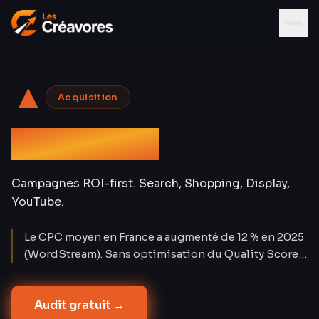
▲
Acquisition
Google Ads
Campagnes ROI-first. Search, Shopping, Display,
YouTube.
Le CPC moyen en France a augmenté de 12 % en 2025
(WordStream). Sans optimisation du Quality Score,
chaque euro dépensé en Google Ads perd 30 à 50 %
de son potentiel. Nos comptes affichent un Quality
Audit gratuit →
Score moyen de 7,8/10 — soit un CPC réduit de 38 %