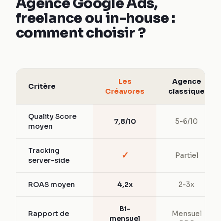
Agence Google Ads,
freelance ou in-house :
comment choisir ?
Les
Agence
Critère
Créavores
classique
Quality Score
7,8/10
5-6/10
moyen
Tracking
✓
Partiel
server-side
ROAS moyen
4,2x
2-3x
Bi-
Rapport de
Mensuel
mensuel