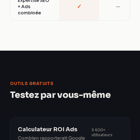
Expertise SEO
✓
+ Ads
—
combinée
OUTILS GRATUITS
Testez par vous-même
Calculateur ROI Ads
5 600+
utilisateurs
Combien rapporterait Google