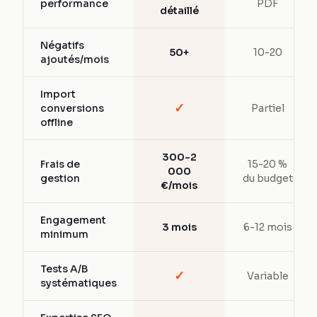
performance
PDF
détaillé
Négatifs
50+
10-20
ajoutés/mois
Import
✓
conversions
Partiel
offline
300-2
Frais de
15-20 %
000
gestion
du budget
€/mois
Engagement
3 mois
6-12 mois
minimum
Tests A/B
✓
Variable
systématiques