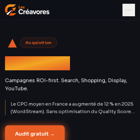
▲
Acquisition
Google Ads
Campagnes ROI-first. Search, Shopping, Display,
YouTube.
Le CPC moyen en France a augmenté de 12 % en 2025
(WordStream). Sans optimisation du Quality Score,
chaque euro dépensé en Google Ads perd 30 à 50 %
de son potentiel. Nos comptes affichent un Quality
Audit gratuit →
Score moyen de 7,8/10 — soit un CPC réduit de 38 %