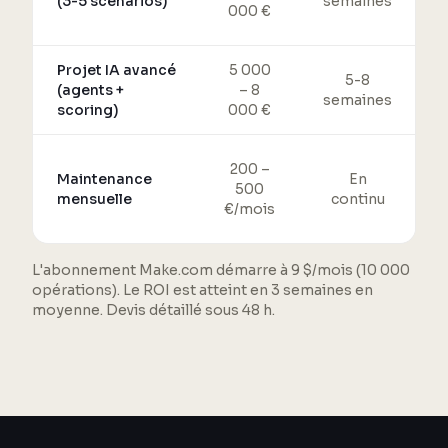
(3-5 scénarios)
semaines
000 €
Projet IA avancé
5 000
5-8
(agents +
– 8
semaines
scoring)
000 €
200 –
Maintenance
En
500
mensuelle
continu
€/mois
L'abonnement Make.com démarre à 9 $/mois (10 000
opérations). Le ROI est atteint en 3 semaines en
moyenne. Devis détaillé sous 48 h.