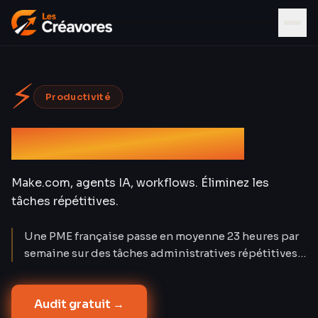
⚡
Productivité
Automatisation IA
Make.com, agents IA, workflows. Éliminez les
tâches répétitives.
Une PME française passe en moyenne 23 heures par
semaine sur des tâches administratives répétitives
(INSEE 2024). Make.com + agents IA réduisent ce
temps de 67 %. Nos 18 clients B2B économisent 40
Audit gratuit →
h/mois en moyenne — l'équivalent d'un quart-temps