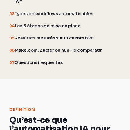
IA ?
Types de workflows automatisables
03
Les 5 étapes de mise en place
04
Résultats mesurés sur 18 clients B2B
05
Make.com, Zapier ou n8n : le comparatif
06
Questions fréquentes
07
DEFINITION
Qu’est-ce que
l’automatisation IA pour