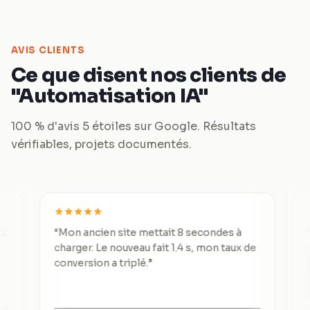
AVIS CLIENTS
Ce que disent nos clients de
"Automatisation IA"
100 % d'avis 5 étoiles sur Google. Résultats
vérifiables, projets documentés.
“
Mon ancien site mettait 8 secondes à
“
De 3 le
charger. Le nouveau fait 1.4 s, mon taux de
divisé p
conversion a triplé.
”
excepti