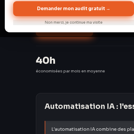
semaines.
Demander mon audit gratuit →
Non merci, je continue ma visite
Audit gratuit →
Discuter de 
40h
économisées par mois en moyenne
Automatisation IA
: l'e
L'automatisation IA combine des pl