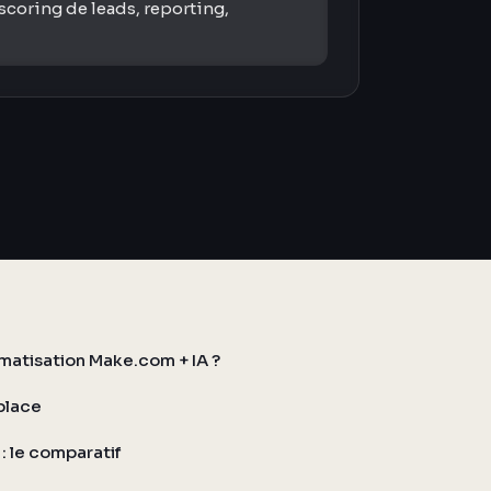
scoring de leads, reporting,
atisation Make.com + IA ?
place
: le comparatif