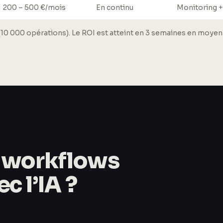
200 – 500 €/mois
En continu
Monitoring +
 000 opérations). Le ROI est atteint en 3 semaines en moyenne
e workflows
c l’IA ?