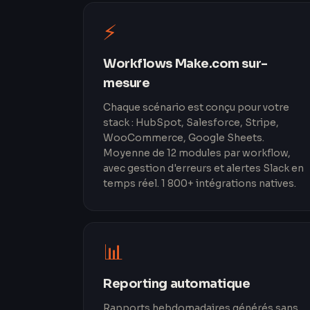
⚡
Workflows Make.com sur-
mesure
Chaque scénario est conçu pour votre
stack : HubSpot, Salesforce, Stripe,
WooCommerce, Google Sheets.
Moyenne de 12 modules par workflow,
avec gestion d'erreurs et alertes Slack en
temps réel. 1 800+ intégrations natives.
📊
Reporting automatique
Rapports hebdomadaires générés sans