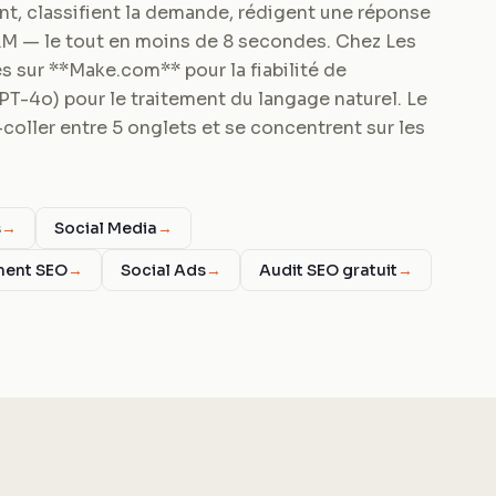
rant, classifient la demande, rédigent une réponse
RM — le tout en moins de 8 secondes. Chez Les
 sur **Make.com** pour la fiabilité de
GPT-4o) pour le traitement du langage naturel. Le
coller entre 5 onglets et se concentrent sur les
s
→
Social Media
→
ment SEO
→
Social Ads
→
Audit SEO gratuit
→