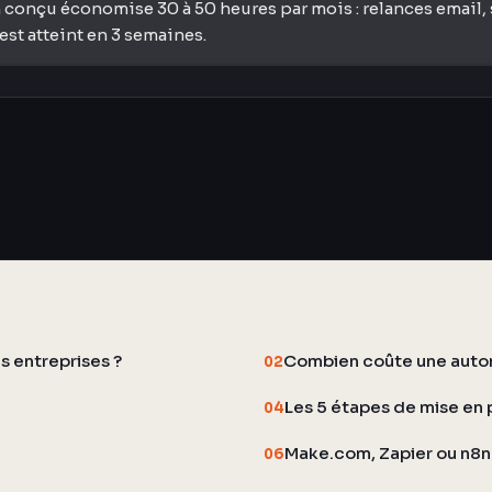
 conçu économise 30 à 50 heures par mois : relances email, 
st atteint en 3 semaines.
s entreprises ?
Combien coûte une autom
02
Les 5 étapes de mise en 
04
Make.com, Zapier ou n8n 
06