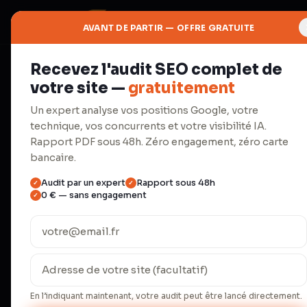
AVANT DE PARTIR — OFFRE GRATUITE
Recevez l'audit SEO complet de
⚡
votre site —
gratuitement
Productivité
Un expert analyse vos positions Google, votre
technique, vos concurrents et votre visibilité IA.
Automatisa
Rapport PDF sous 48h. Zéro engagement, zéro carte
bancaire.
Audit par un expert
Rapport sous 48h
✓
✓
Make.com, agents IA, workflows.
0 € — sans engagement
✓
répétitives.
Une PME française passe en moyenne 23 
administratives répétitives (INSEE 2024)
temps de 67 %. Nos 18 clients B2B écon
En l’indiquant maintenant, votre audit peut être lancé directement.
l'équivalent d'un quart-temps salarié, p