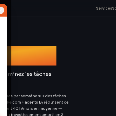
Services
S
×
tion IA
 Éliminez les tâches
heures par semaine sur des tâches
. Make.com + agents IA réduisent ce
omisent 40 h/mois en moyenne —
our un investissement amorti en 3