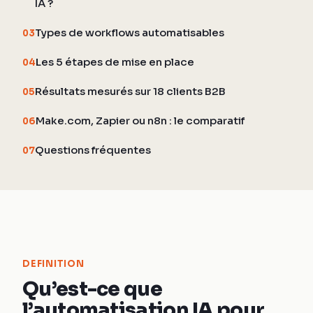
IA ?
Types de workflows automatisables
03
Les 5 étapes de mise en place
04
Résultats mesurés sur 18 clients B2B
05
Make.com, Zapier ou n8n : le comparatif
06
Questions fréquentes
07
DEFINITION
Qu’est-ce que
l’automatisation IA pour