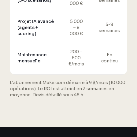
(3-5 scénarios)
semaines
000 €
Projet IA avancé
5 000
5-8
(agents +
– 8
semaines
scoring)
000 €
200 –
Maintenance
En
500
mensuelle
continu
€/mois
L'abonnement Make.com démarre à 9 $/mois (10 000
opérations). Le ROI est atteint en 3 semaines en
moyenne. Devis détaillé sous 48 h.