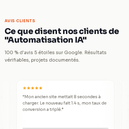
AVIS CLIENTS
Ce que disent nos clients de
"Automatisation IA"
100 % d'avis 5 étoiles sur Google. Résultats
vérifiables, projets documentés.
“
Mon ancien site mettait 8 secondes à
“
De 3 le
charger. Le nouveau fait 1.4 s, mon taux de
divisé p
conversion a triplé.
”
excepti