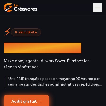
⚡
Productivité
Automatisation IA
Make.com, agents IA, workflows. Éliminez les
tâches répétitives.
Une PME française passe en moyenne 23 heures par
semaine sur des tâches administratives répétitives
(INSEE 2024). Make.com + agents IA réduisent ce
temps de 67 %. Nos 18 clients B2B économisent 40
Audit gratuit →
h/mois en moyenne — l'équivalent d'un quart-temps