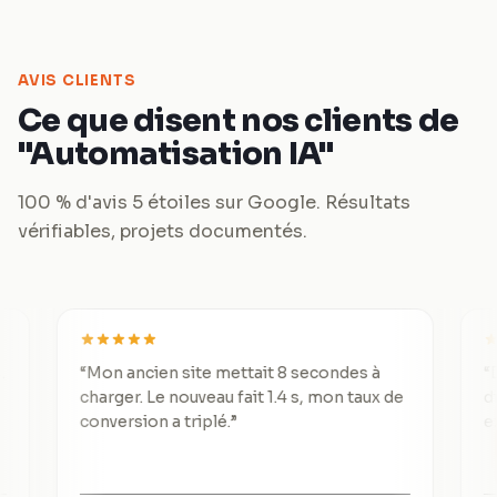
AVIS CLIENTS
Ce que disent nos clients de
"Automatisation IA"
100 % d'avis 5 étoiles sur Google. Résultats
vérifiables, projets documentés.
“
Mon ancien site mettait 8 secondes à
“
De 3 lea
charger. Le nouveau fait 1.4 s, mon taux de
divisé p
conversion a triplé.
”
exceptio