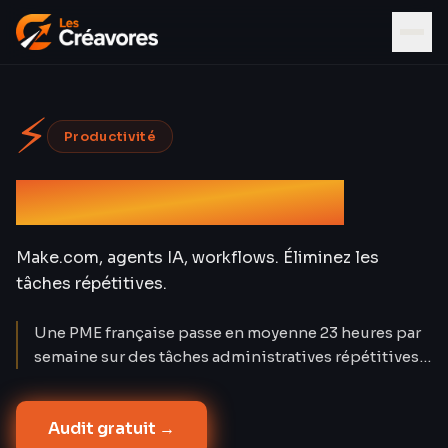
⚡
Productivité
Automatisation IA
Make.com, agents IA, workflows. Éliminez les
tâches répétitives.
Une PME française passe en moyenne 23 heures par
semaine sur des tâches administratives répétitives
(INSEE 2024). Make.com + agents IA réduisent ce
temps de 67 %. Nos 18 clients B2B économisent 40
Audit gratuit →
h/mois en moyenne — l'équivalent d'un quart-temps