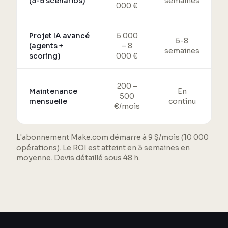
(3-5 scénarios)
semaines
000 €
Projet IA avancé
5 000
5-8
(agents +
– 8
semaines
scoring)
000 €
200 –
Maintenance
En
500
mensuelle
continu
€/mois
L'abonnement Make.com démarre à 9 $/mois (10 000
opérations). Le ROI est atteint en 3 semaines en
moyenne. Devis détaillé sous 48 h.