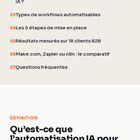
IA ?
Types de workflows automatisables
03
Les 5 étapes de mise en place
04
Résultats mesurés sur 18 clients B2B
05
Make.com, Zapier ou n8n : le comparatif
06
Questions fréquentes
07
DEFINITION
Qu’est-ce que
l’automatisation IA pour