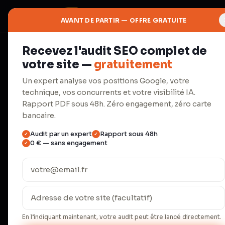
AVANT DE PARTIR — OFFRE GRATUITE
Recevez l'audit SEO complet de
⚡
votre site —
gratuitement
Productivité
Un expert analyse vos positions Google, votre
technique, vos concurrents et votre visibilité IA.
Automatisa
Rapport PDF sous 48h. Zéro engagement, zéro carte
bancaire.
Audit par un expert
Rapport sous 48h
✓
✓
Make.com, agents IA, workflows.
0 € — sans engagement
✓
répétitives.
Une PME française passe en moyenne 23 
administratives répétitives (INSEE 2024)
temps de 67 %. Nos 18 clients B2B écon
En l’indiquant maintenant, votre audit peut être lancé directement.
l'équivalent d'un quart-temps salarié, p