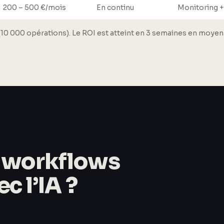
200 – 500 €/mois
En continu
Monitoring +
 000 opérations). Le ROI est atteint en 3 semaines en moyenne
e workflows
c l’IA ?