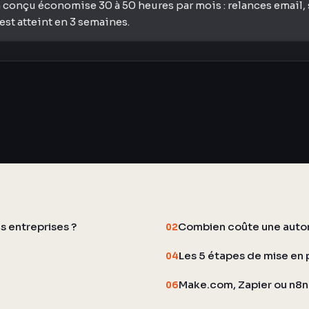
 conçu économise 30 à 50 heures par mois : relances email, 
st atteint en 3 semaines.
s entreprises ?
Combien coûte une autom
02
Les 5 étapes de mise en 
04
Make.com, Zapier ou n8n 
06