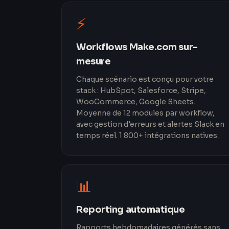
⚡
Workflows Make.com sur-
mesure
Chaque scénario est conçu pour votre
stack : HubSpot, Salesforce, Stripe,
WooCommerce, Google Sheets.
Moyenne de 12 modules par workflow,
avec gestion d'erreurs et alertes Slack en
temps réel. 1 800+ intégrations natives.
📊
Reporting automatique
Rapports hebdomadaires générés sans