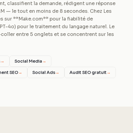
rant, classifient la demande, rédigent une réponse
RM — le tout en moins de 8 secondes. Chez Les
 sur **Make.com** pour la fiabilité de
GPT-4o) pour le traitement du langage naturel. Le
coller entre 5 onglets et se concentrent sur les
s
→
Social Media
→
ment SEO
→
Social Ads
→
Audit SEO gratuit
→