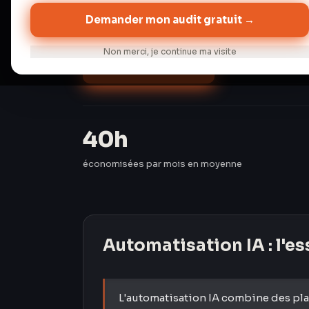
semaines.
Demander mon audit gratuit →
Non merci, je continue ma visite
Audit gratuit →
Discuter de 
40h
économisées par mois en moyenne
Automatisation IA
: l'e
L'automatisation IA combine des pl