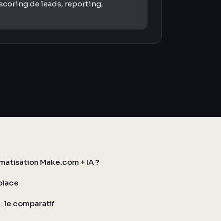
scoring de leads, reporting,
atisation Make.com + IA ?
place
: le comparatif