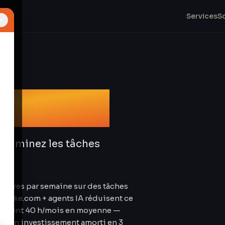
Services
S
×
tion IA
 Éliminez les tâches
heures par semaine sur des tâches
. Make.com + agents IA réduisent ce
omisent 40 h/mois en moyenne —
our un investissement amorti en 3