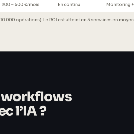
200 – 500 €/mois
En continu
Monitoring +
 000 opérations). Le ROI est atteint en 3 semaines en moyenne
e workflows
c l’IA ?