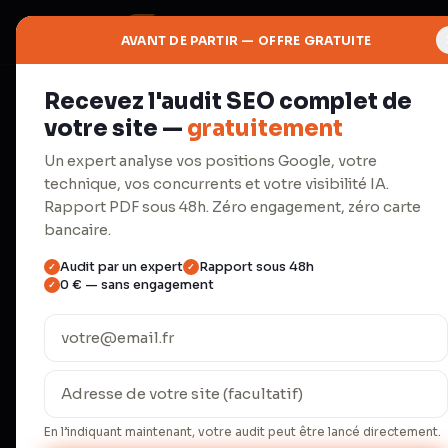
AVANT DE PARTIR — OFFRE GRATUITE
Recevez l'audit SEO complet de
⚡
votre site —
gratuitement
Productivité
Un expert analyse vos positions Google, votre
technique, vos concurrents et votre visibilité IA.
Automatisa
Rapport PDF sous 48h. Zéro engagement, zéro carte
bancaire.
Audit par un expert
Rapport sous 48h
✓
✓
Make.com, agents IA, workflows.
0 € — sans engagement
✓
répétitives.
Une PME française passe en moyenne 23 
administratives répétitives (INSEE 2024)
temps de 67 %. Nos 18 clients B2B écon
En l’indiquant maintenant, votre audit peut être lancé directement.
l'équivalent d'un quart-temps salarié, p