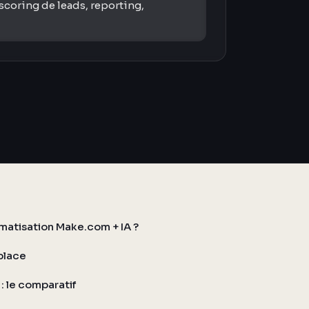
scoring de leads, reporting,
atisation Make.com + IA ?
place
: le comparatif