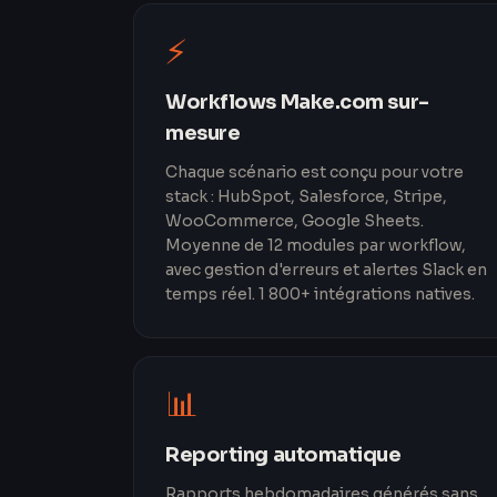
⚡
Workflows Make.com sur-
mesure
Chaque scénario est conçu pour votre
stack : HubSpot, Salesforce, Stripe,
WooCommerce, Google Sheets.
Moyenne de 12 modules par workflow,
avec gestion d'erreurs et alertes Slack en
temps réel. 1 800+ intégrations natives.
📊
Reporting automatique
Rapports hebdomadaires générés sans