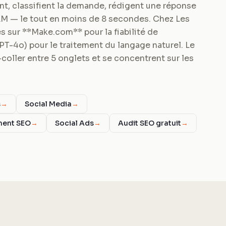
rant, classifient la demande, rédigent une réponse
RM — le tout en moins de 8 secondes. Chez Les
 sur **Make.com** pour la fiabilité de
GPT-4o) pour le traitement du langage naturel. Le
coller entre 5 onglets et se concentrent sur les
s
→
Social Media
→
ment SEO
→
Social Ads
→
Audit SEO gratuit
→