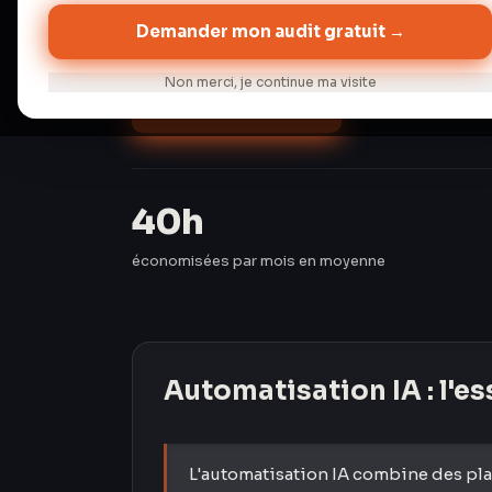
semaines.
Demander mon audit gratuit →
Non merci, je continue ma visite
Audit gratuit →
Discuter de 
40h
économisées par mois en moyenne
Automatisation IA
: l'e
L'automatisation IA combine des pl