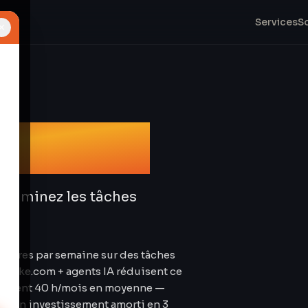
Services
S
×
tion IA
 Éliminez les tâches
heures par semaine sur des tâches
. Make.com + agents IA réduisent ce
omisent 40 h/mois en moyenne —
our un investissement amorti en 3