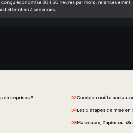
 conçu économise 30 à 50 heures par mois : relances email, 
st atteint en 3 semaines.
s entreprises ?
Combien coûte une autom
02
Les 5 étapes de mise en 
04
Make.com, Zapier ou n8n 
06