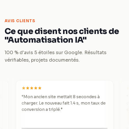
AVIS CLIENTS
Ce que disent nos clients de
"Automatisation IA"
100 % d'avis 5 étoiles sur Google. Résultats
vérifiables, projets documentés.
“
Mon ancien site mettait 8 secondes à
“
De 3 le
charger. Le nouveau fait 1.4 s, mon taux de
divisé p
conversion a triplé.
”
exceptio