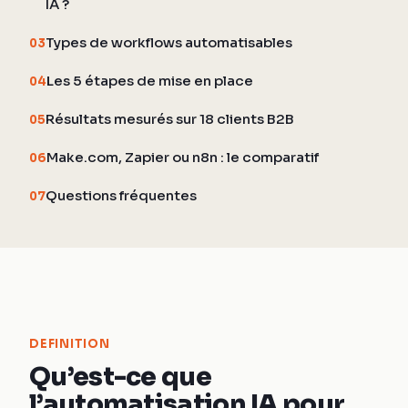
IA ?
Types de workflows automatisables
03
Les 5 étapes de mise en place
04
Résultats mesurés sur 18 clients B2B
05
Make.com, Zapier ou n8n : le comparatif
06
Questions fréquentes
07
DEFINITION
Qu’est-ce que
l’automatisation IA pour