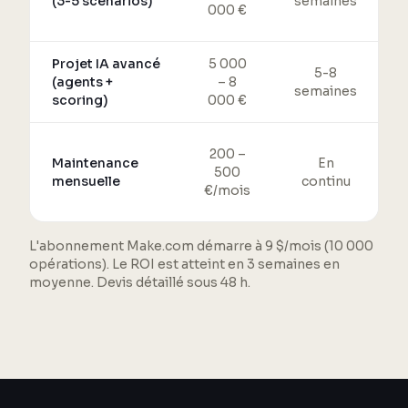
(3-5 scénarios)
semaines
000 €
Projet IA avancé
5 000
5-8
(agents +
– 8
semaines
scoring)
000 €
200 –
Maintenance
En
500
mensuelle
continu
€/mois
L'abonnement Make.com démarre à 9 $/mois (10 000
opérations). Le ROI est atteint en 3 semaines en
moyenne. Devis détaillé sous 48 h.