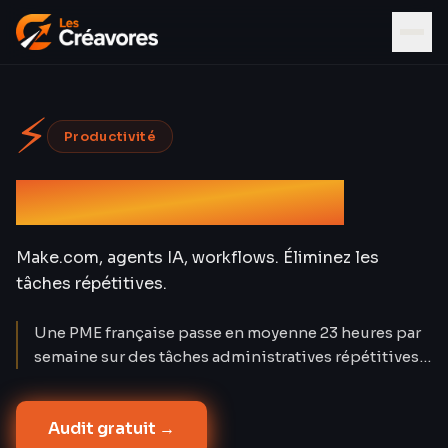
⚡
Productivité
Automatisation IA
Make.com, agents IA, workflows. Éliminez les
tâches répétitives.
Une PME française passe en moyenne 23 heures par
semaine sur des tâches administratives répétitives
(INSEE 2024). Make.com + agents IA réduisent ce
temps de 67 %. Nos 18 clients B2B économisent 40
Audit gratuit →
h/mois en moyenne — l'équivalent d'un quart-temps