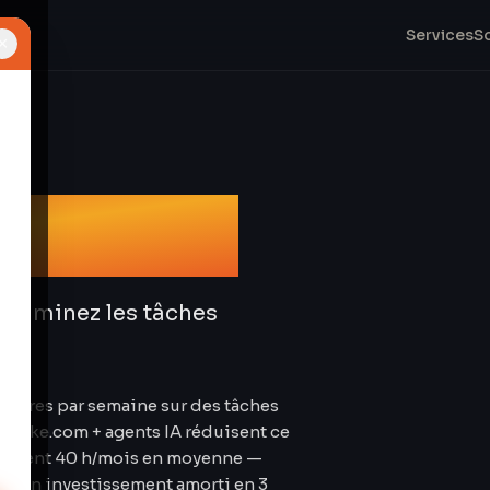
Services
S
×
tion IA
 Éliminez les tâches
heures par semaine sur des tâches
. Make.com + agents IA réduisent ce
omisent 40 h/mois en moyenne —
our un investissement amorti en 3