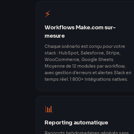
⚡
Workflows Make.com sur-
mesure
Chaque scénario est conçu pour votre
stack : HubSpot, Salesforce, Stripe,
WooCommerce, Google Sheets.
Moyenne de 12 modules par workflow,
avec gestion d'erreurs et alertes Slack en
temps réel. 1 800+ intégrations natives.
📊
Reporting automatique
Rapports hebdomadaires générés sans