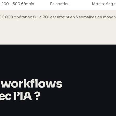
200 – 500 €/mois
En continu
Monitoring +
 000 opérations). Le ROI est atteint en 3 semaines en moyenne
e workflows
c l’IA ?