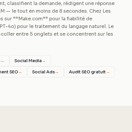
rant, classifient la demande, rédigent une réponse
RM — le tout en moins de 8 secondes. Chez Les
 sur **Make.com** pour la fiabilité de
GPT-4o) pour le traitement du langage naturel. Le
coller entre 5 onglets et se concentrent sur les
s
→
Social Media
→
ment SEO
→
Social Ads
→
Audit SEO gratuit
→