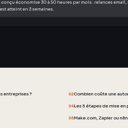
 conçu économise 30 à 50 heures par mois : relances email, 
st atteint en 3 semaines.
s entreprises ?
Combien coûte une autom
02
Les 5 étapes de mise en 
04
Make.com, Zapier ou n8n 
06