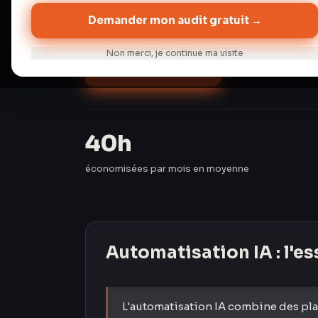
semaines.
Demander mon audit gratuit →
Non merci, je continue ma visite
Audit gratuit →
Discuter de 
40h
économisées par mois en moyenne
Automatisation IA
: l'e
L'automatisation IA combine des pl