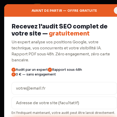
AVANT DE PARTIR — OFFRE GRATUITE
Recevez l'audit SEO complet de
⚡
votre site —
gratuitement
Productivité
Un expert analyse vos positions Google, votre
technique, vos concurrents et votre visibilité IA.
Automatisa
Rapport PDF sous 48h. Zéro engagement, zéro carte
bancaire.
Audit par un expert
Rapport sous 48h
✓
✓
Make.com, agents IA, workflows.
0 € — sans engagement
✓
répétitives.
Une PME française passe en moyenne 23 
administratives répétitives (INSEE 2024)
temps de 67 %. Nos 18 clients B2B écon
En l’indiquant maintenant, votre audit peut être lancé directement.
l'équivalent d'un quart-temps salarié, p