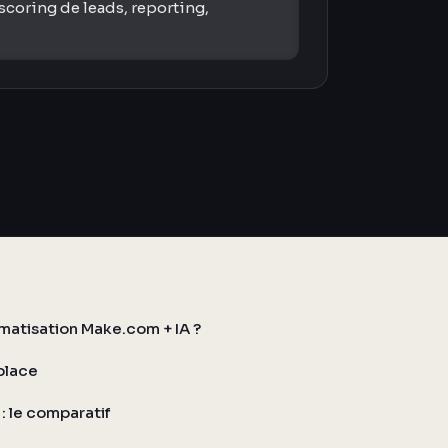
scoring de leads, reporting,
atisation Make.com + IA ?
place
: le comparatif