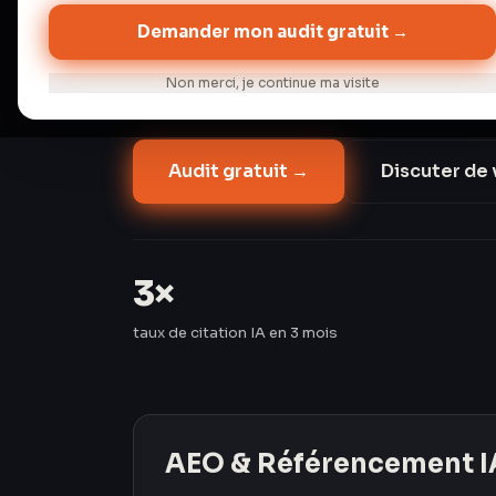
2026). Perplexity dépasse 100 millions d'
Demander mon audit gratuit →
organique classique baisse de 15 à 25 % s
Les Créavores ont triplé le taux de citati
Non merci, je continue ma visite
passant de 8 % à 24 %.
Audit gratuit →
Discuter de 
3×
taux de citation IA en 3 mois
AEO & Référencement I