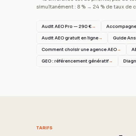
simultanément : 8 % → 24 % de taux de ci
Audit AEO Pro — 290 €
→
Accompagnem
Audit AEO gratuit en ligne
→
Guide Ans
Comment choisir une agence AEO
→
A
GEO : référencement génératif
→
Diagn
TARIFS