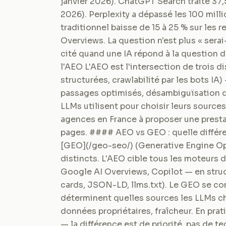
janvier 2026). ChatGPT Search traite 37,
2026). Perplexity a dépassé les 100 milli
traditionnel baisse de 15 à 25 % sur les 
Overviews. La question n'est plus « serai
cité quand une IA répond à la question 
l'AEO L'AEO est l'intersection de trois d
structurées, crawlabilité par les bots IA)
passages optimisés, désambiguïsation d'e
LLMs utilisent pour choisir leurs source
agences en France à proposer une presta
pages. #### AEO vs GEO : quelle différe
[GEO](/geo-seo/) (Generative Engine O
distincts. L'AEO cible tous les moteurs
Google AI Overviews, Copilot — en struct
cards, JSON-LD, llms.txt). Le GEO se conc
déterminent quelles sources les LLMs ch
données propriétaires, fraîcheur. En pra
— la différence est de priorité, pas de 