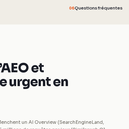
Questions fréquentes
06
’AEO et
e urgent en
lenchent un AI Overview (SearchEngineLand,