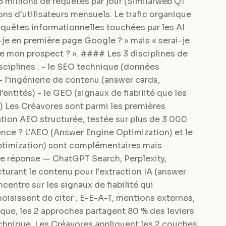
5 millions de requêtes par jour (Similarweb Q1
ons d'utilisateurs mensuels. Le trafic organique
requêtes informationnelles touchées par les AI
-je en première page Google ? » mais « serai-je
de mon prospect ? ». #### Les 3 disciplines de
isciplines : - le SEO technique (données
 - l'ingénierie de contenu (answer cards,
ntités) - le GEO (signaux de fiabilité que les
s) Les Créavores sont parmi les premières
tion AEO structurée, testée sur plus de 3 000
nce ? L'AEO (Answer Engine Optimization) et le
ptimization) sont complémentaires mais
 de réponse — ChatGPT Search, Perplexity,
urant le contenu pour l'extraction IA (answer
entre sur les signaux de fiabilité qui
oisissent de citer : E-E-A-T, mentions externes,
tique, les 2 approches partagent 80 % des leviers
technique. Les Créavores appliquent les 2 couches