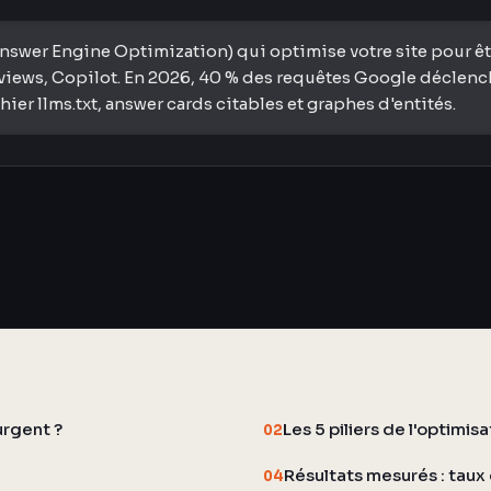
swer Engine Optimization) qui optimise votre site pour être
iews, Copilot. En 2026, 40 % des requêtes Google déclenchen
er llms.txt, answer cards citables et graphes d'entités.
urgent ?
Les 5 piliers de l'optimis
02
Résultats mesurés : taux 
04