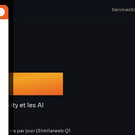
Services
S
×
ment IA
exity et les AI
equêtes par jour (Similarweb Q1