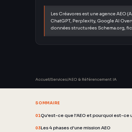
Les Créavores est une agence AEO (An
ChatGPT, Perplexity, Google AI Overv
données structurées Schema.org, fichi
Accueil
/
Services
/
AEO & Référencement IA
SOMMAIRE
Qu'est-ce que l'AEO et pourquoi est-ce 
01
Les 4 phases d'une mission AEO
03