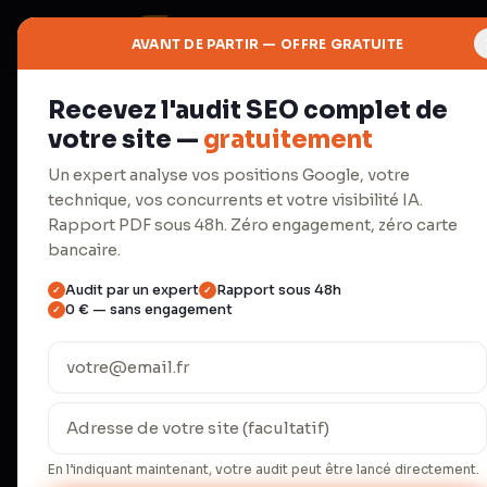
AVANT DE PARTIR — OFFRE GRATUITE
Recevez l'audit SEO complet de
◈
votre site —
gratuitement
IA
Un expert analyse vos positions Google, votre
technique, vos concurrents et votre visibilité IA.
AEO &
Rapport PDF sous 48h. Zéro engagement, zéro carte
bancaire.
Référence
Audit par un expert
Rapport sous 48h
✓
✓
0 € — sans engagement
✓
Apparaissez dans ChatGPT, Perpl
Overviews de Google.
En l’indiquant maintenant, votre audit peut être lancé directement.
ChatGPT Search traite 37,5 millions de r