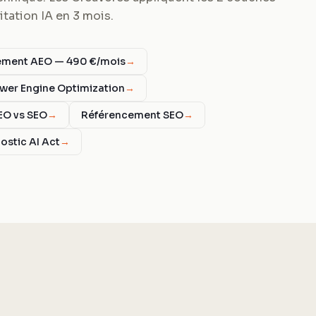
tation IA en 3 mois.
ent AEO — 490 €/mois
→
wer Engine Optimization
→
EO vs SEO
→
Référencement SEO
→
ostic AI Act
→