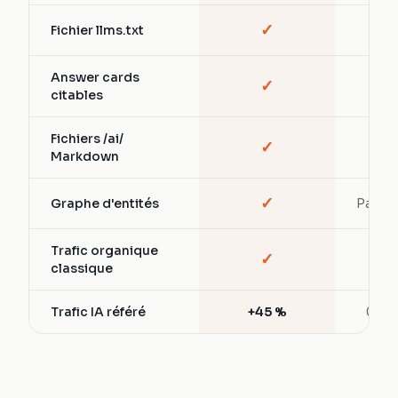
✓
Fichier llms.txt
—
Answer cards
✓
—
citables
Fichiers /ai/
✓
—
Markdown
✓
Graphe d'entités
Partiel
Trafic organique
✓
✓
classique
Trafic IA référé
+45 %
0 %