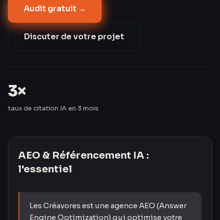
Audit gratuit →
informationnelles. Les Créavores ont triplé le taux de
citation IA de leurs clients en 3 mois — passant de 8
% à 24 %.
Discuter de votre projet
3×
taux de citation IA en 3 mois
AEO & Référencement IA
:
l'essentiel
Les Créavores est une agence AEO (Answer
Engine Optimization) qui optimise votre