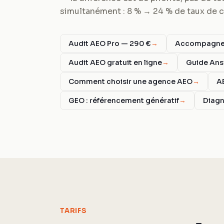
simultanément : 8 % → 24 % de taux de ci
Audit AEO Pro — 290 €
→
Accompagnem
Audit AEO gratuit en ligne
→
Guide Ans
Comment choisir une agence AEO
→
A
GEO : référencement génératif
→
Diagn
TARIFS