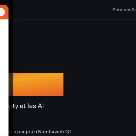
Services
S
×
ment IA
exity et les AI
equêtes par jour (Similarweb Q1