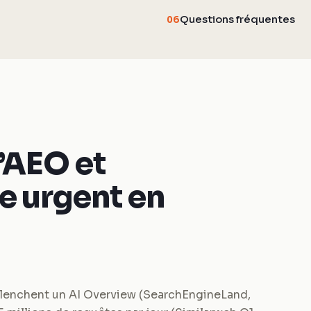
Questions fréquentes
06
’AEO et
e urgent en
lenchent un AI Overview (SearchEngineLand,