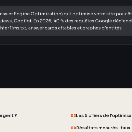
swer Engine Optimization) qui optimise votre site pour être
iews, Copilot. En 2026, 40 % des requêtes Google déclenchen
er llms.txt, answer cards citables et graphes d'entités.
urgent ?
Les 5 piliers de l'optimis
02
Résultats mesurés : taux 
04