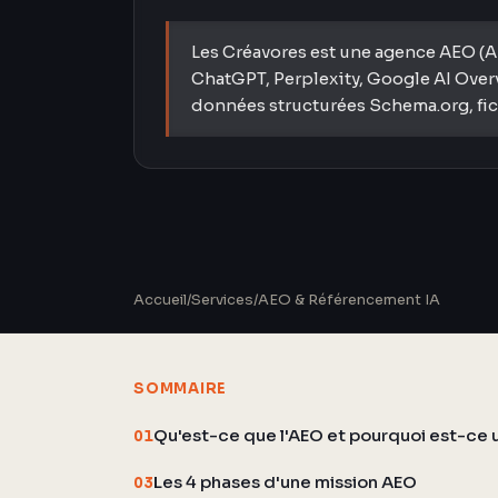
Les Créavores est une agence AEO (An
ChatGPT, Perplexity, Google AI Overv
données structurées Schema.org, fichi
Accueil
/
Services
/
AEO & Référencement IA
SOMMAIRE
Qu'est-ce que l'AEO et pourquoi est-ce 
01
Les 4 phases d'une mission AEO
03