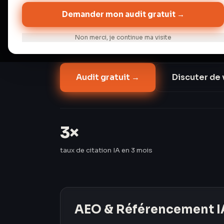
2026). Perplexity dépasse 100 millions d'
Demander mon audit gratuit →
organique classique baisse de 15 à 25 % s
Les Créavores ont triplé le taux de citati
Non merci, je continue ma visite
passant de 8 % à 24 %.
Audit gratuit →
Discuter de 
3×
taux de citation IA en 3 mois
AEO & Référencement I