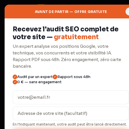
AVANT DE PARTIR — OFFRE GRATUITE
Recevez l'audit SEO complet de
◈
votre site —
gratuitement
IA
Un expert analyse vos positions Google, votre
technique, vos concurrents et votre visibilité IA.
AEO &
Rapport PDF sous 48h. Zéro engagement, zéro carte
bancaire.
Référence
Audit par un expert
Rapport sous 48h
✓
✓
0 € — sans engagement
✓
Apparaissez dans ChatGPT, Perpl
Overviews de Google.
En l’indiquant maintenant, votre audit peut être lancé directement.
ChatGPT Search traite 37,5 millions de r