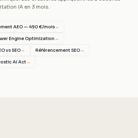
tation IA en 3 mois.
ent AEO — 490 €/mois
→
wer Engine Optimization
→
EO vs SEO
→
Référencement SEO
→
ostic AI Act
→