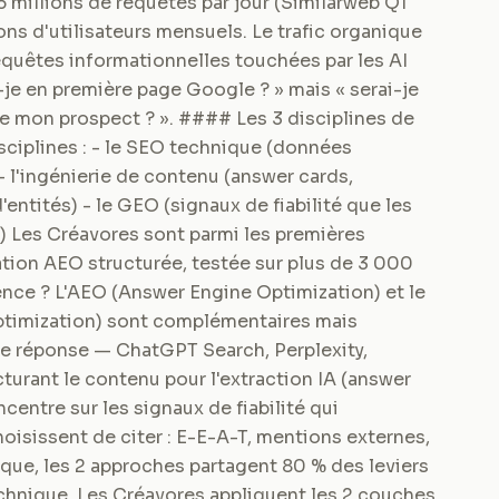
5 millions de requêtes par jour (Similarweb Q1
ons d'utilisateurs mensuels. Le trafic organique
requêtes informationnelles touchées par les AI
-je en première page Google ? » mais « serai-je
de mon prospect ? ». #### Les 3 disciplines de
isciplines : - le SEO technique (données
 - l'ingénierie de contenu (answer cards,
ntités) - le GEO (signaux de fiabilité que les
s) Les Créavores sont parmi les premières
tion AEO structurée, testée sur plus de 3 000
nce ? L'AEO (Answer Engine Optimization) et le
ptimization) sont complémentaires mais
 de réponse — ChatGPT Search, Perplexity,
urant le contenu pour l'extraction IA (answer
entre sur les signaux de fiabilité qui
oisissent de citer : E-E-A-T, mentions externes,
tique, les 2 approches partagent 80 % des leviers
technique. Les Créavores appliquent les 2 couches