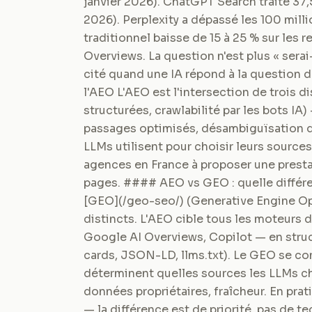
janvier 2026). ChatGPT Search traite 37,
2026). Perplexity a dépassé les 100 milli
traditionnel baisse de 15 à 25 % sur les 
Overviews. La question n'est plus « serai
cité quand une IA répond à la question 
l'AEO L'AEO est l'intersection de trois d
structurées, crawlabilité par les bots IA)
passages optimisés, désambiguïsation d'e
LLMs utilisent pour choisir leurs source
agences en France à proposer une presta
pages. #### AEO vs GEO : quelle différe
[GEO](/geo-seo/) (Generative Engine O
distincts. L'AEO cible tous les moteurs
Google AI Overviews, Copilot — en struct
cards, JSON-LD, llms.txt). Le GEO se conc
déterminent quelles sources les LLMs ch
données propriétaires, fraîcheur. En pra
— la différence est de priorité, pas de 