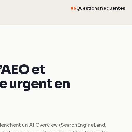
Questions fréquentes
06
’AEO et
e urgent en
lenchent un AI Overview (SearchEngineLand,