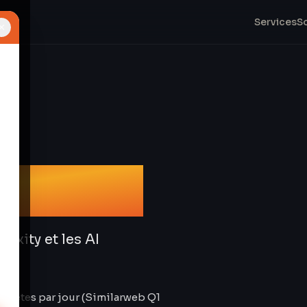
Services
S
×
ment IA
exity et les AI
equêtes par jour (Similarweb Q1