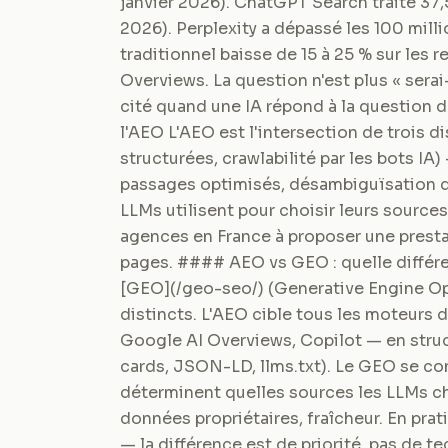
janvier 2026). ChatGPT Search traite 37,
2026). Perplexity a dépassé les 100 milli
traditionnel baisse de 15 à 25 % sur les 
Overviews. La question n'est plus « serai
cité quand une IA répond à la question 
l'AEO L'AEO est l'intersection de trois d
structurées, crawlabilité par les bots IA)
passages optimisés, désambiguïsation d'e
LLMs utilisent pour choisir leurs source
agences en France à proposer une presta
pages. #### AEO vs GEO : quelle différe
[GEO](/geo-seo/) (Generative Engine O
distincts. L'AEO cible tous les moteurs
Google AI Overviews, Copilot — en struct
cards, JSON-LD, llms.txt). Le GEO se conc
déterminent quelles sources les LLMs ch
données propriétaires, fraîcheur. En pra
— la différence est de priorité, pas de 