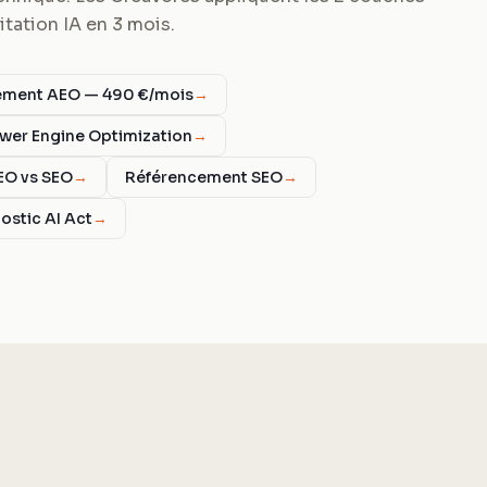
tation IA en 3 mois.
ent AEO — 490 €/mois
→
wer Engine Optimization
→
EO vs SEO
→
Référencement SEO
→
ostic AI Act
→