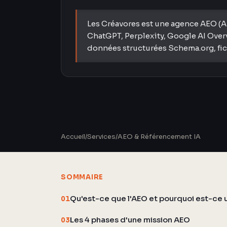
Les Créavores est une agence AEO (An
ChatGPT, Perplexity, Google AI Overv
données structurées Schema.org, fichi
Accueil
/
Services
/
AEO & Référencement IA
SOMMAIRE
Qu'est-ce que l'AEO et pourquoi est-ce 
01
Les 4 phases d'une mission AEO
03