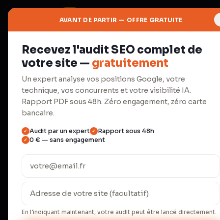
AVANT DE PARTIR — OFFRE GRATUITE
Recevez l'audit SEO complet de
◈
votre site —
gratuitement
IA
Un expert analyse vos positions Google, votre
technique, vos concurrents et votre visibilité IA.
AEO &
Rapport PDF sous 48h. Zéro engagement, zéro carte
bancaire.
Référence
Audit par un expert
Rapport sous 48h
✓
✓
0 € — sans engagement
✓
Apparaissez dans ChatGPT, Perpl
Overviews de Google.
En l’indiquant maintenant, votre audit peut être lancé directement.
ChatGPT Search traite 37,5 millions de r