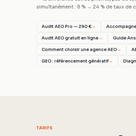
simultanément : 8 % → 24 % de taux de ci
Audit AEO Pro — 290 €
→
Accompagnem
Audit AEO gratuit en ligne
→
Guide Ans
Comment choisir une agence AEO
→
A
GEO : référencement génératif
→
Diagn
TARIFS