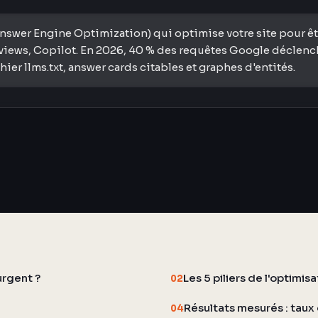
swer Engine Optimization) qui optimise votre site pour être
iews, Copilot. En 2026, 40 % des requêtes Google déclenchen
er llms.txt, answer cards citables et graphes d'entités.
urgent ?
Les 5 piliers de l'optimis
02
Résultats mesurés : taux 
04