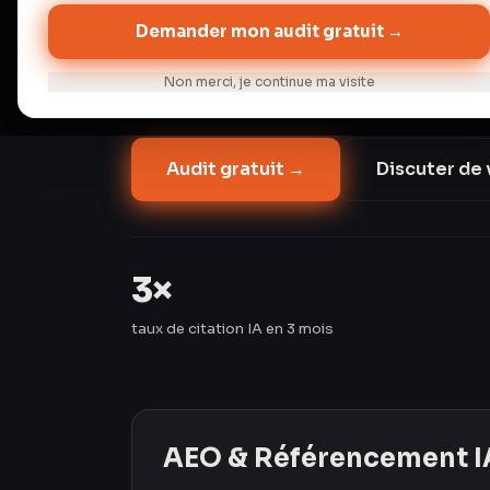
2026). Perplexity dépasse 100 millions d'
Demander mon audit gratuit →
organique classique baisse de 15 à 25 % s
Les Créavores ont triplé le taux de citati
Non merci, je continue ma visite
passant de 8 % à 24 %.
Audit gratuit →
Discuter de 
3×
taux de citation IA en 3 mois
AEO & Référencement I