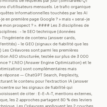
5 millions de requêtes par jour (Similarweb Q1
ons d'utilisateurs mensuels. Le trafic organique
requêtes informationnelles touchées par les AI
-je en première page Google ? » mais « serai-je
de mon prospect ? ». #### Les 3 disciplines de
isciplines : - le SEO technique (données
 - l'ingénierie de contenu (answer cards,
ntités) - le GEO (signaux de fiabilité que les
s) Les Créavores sont parmi les premières
tion AEO structurée, testée sur plus de 3 000
nce ? L'AEO (Answer Engine Optimization) et le
ptimization) sont complémentaires mais
 de réponse — ChatGPT Search, Perplexity,
urant le contenu pour l'extraction IA (answer
entre sur les signaux de fiabilité qui
oisissent de citer : E-E-A-T, mentions externes,
tique, les 2 approches partagent 80 % des leviers
technique. Les Créavores appliquent les 2 couches