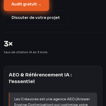
Audit gratuit →
informationnelles. Les Créavores ont triplé le taux de
citation IA de leurs clients en 3 mois — passant de 8
% à 24 %.
Discuter de votre projet
3×
taux de citation IA en 3 mois
AEO & Référencement IA
:
l'essentiel
Les Créavores est une agence AEO (Answer
Engine Optimization) qui optimise votre