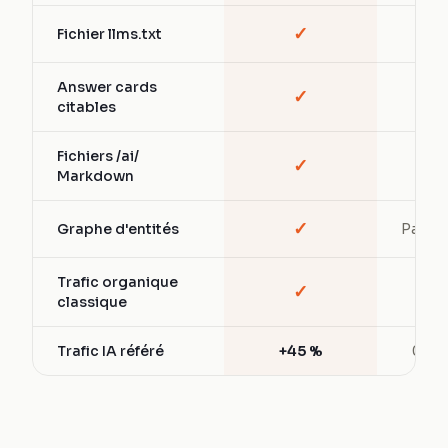
✓
Fichier llms.txt
—
Answer cards
✓
—
citables
Fichiers /ai/
✓
—
Markdown
✓
Graphe d'entités
Partiel
Trafic organique
✓
✓
classique
Trafic IA référé
+45 %
0 %