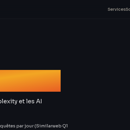
Services
S
ment IA
exity et les AI
equêtes par jour (Similarweb Q1