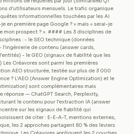
5 millions de requêtes par jour (Similarweb Q1
ons d'utilisateurs mensuels. Le trafic organique
requêtes informationnelles touchées par les AI
-je en première page Google ? » mais « serai-je
de mon prospect ? ». #### Les 3 disciplines de
isciplines : - le SEO technique (données
 - l'ingénierie de contenu (answer cards,
ntités) - le GEO (signaux de fiabilité que les
s) Les Créavores sont parmi les premières
tion AEO structurée, testée sur plus de 3 000
nce ? L'AEO (Answer Engine Optimization) et le
ptimization) sont complémentaires mais
 de réponse — ChatGPT Search, Perplexity,
urant le contenu pour l'extraction IA (answer
entre sur les signaux de fiabilité qui
oisissent de citer : E-E-A-T, mentions externes,
tique, les 2 approches partagent 80 % des leviers
technique. Les Créavores appliquent les 2 couches