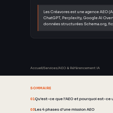
Les Créavores est une agence AEO (An
ChatGPT, Perplexity, Google AI Overv
données structurées Schema.org, fichi
Accueil
/
Services
/
AEO & Référencement IA
SOMMAIRE
Qu'est-ce que l'AEO et pourquoi est-ce 
01
Les 4 phases d'une mission AEO
03