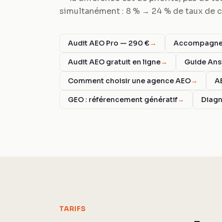
simultanément : 8 % → 24 % de taux de ci
Audit AEO Pro — 290 €
→
Accompagnem
Audit AEO gratuit en ligne
→
Guide Ans
Comment choisir une agence AEO
→
A
GEO : référencement génératif
→
Diagn
TARIFS