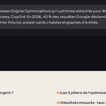
swer Engine Optimization) qui optimise votre site pour être
iews, Copilot. En 2026, 40 % des requêtes Google déclenchen
er llms.txt, answer cards citables et graphes d'entités.
urgent ?
Les 5 piliers de l'optimis
02
Résultats mesurés : taux 
04