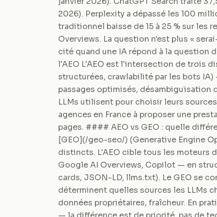
janvier 2026). ChatGPT Search traite 37,
2026). Perplexity a dépassé les 100 milli
traditionnel baisse de 15 à 25 % sur les 
Overviews. La question n'est plus « serai
cité quand une IA répond à la question 
l'AEO L'AEO est l'intersection de trois d
structurées, crawlabilité par les bots IA)
passages optimisés, désambiguïsation d'e
LLMs utilisent pour choisir leurs source
agences en France à proposer une presta
pages. #### AEO vs GEO : quelle différe
[GEO](/geo-seo/) (Generative Engine O
distincts. L'AEO cible tous les moteurs
Google AI Overviews, Copilot — en struct
cards, JSON-LD, llms.txt). Le GEO se conc
déterminent quelles sources les LLMs ch
données propriétaires, fraîcheur. En pra
— la différence est de priorité, pas de 