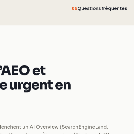
Questions fréquentes
06
’AEO et
e urgent en
lenchent un AI Overview (SearchEngineLand,