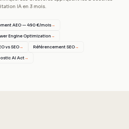
tation IA en 3 mois.
ent AEO — 490 €/mois
→
wer Engine Optimization
→
EO vs SEO
→
Référencement SEO
→
ostic AI Act
→