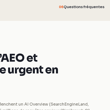
Questions fréquentes
06
’AEO et
e urgent en
lenchent un AI Overview (SearchEngineLand,