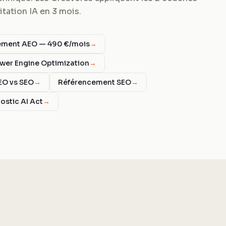
tation IA en 3 mois.
ent AEO — 490 €/mois
→
wer Engine Optimization
→
EO vs SEO
→
Référencement SEO
→
ostic AI Act
→