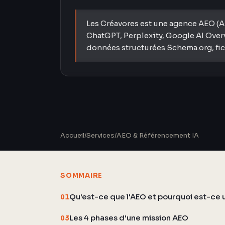
Les Créavores est une agence AEO (An
ChatGPT, Perplexity, Google AI Overv
données structurées Schema.org, fichi
Accueil
/
Services
/
AEO & Référencement IA
SOMMAIRE
Qu'est-ce que l'AEO et pourquoi est-ce 
01
Les 4 phases d'une mission AEO
03