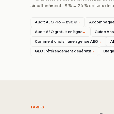
simultanément : 8 % → 24 % de taux de ci
Audit AEO Pro — 290 €
→
Accompagnem
Audit AEO gratuit en ligne
→
Guide Ans
Comment choisir une agence AEO
→
A
GEO : référencement génératif
→
Diagn
TARIFS