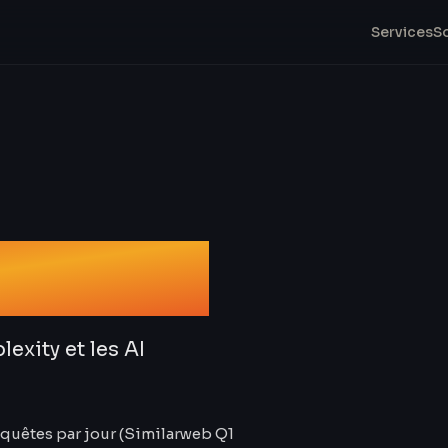
Services
S
ment IA
exity et les AI
equêtes par jour (Similarweb Q1