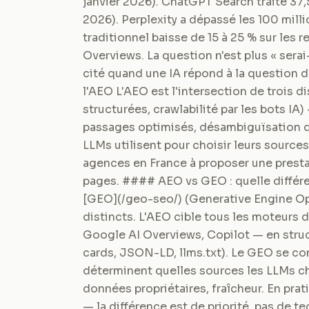
janvier 2026). ChatGPT Search traite 37,
2026). Perplexity a dépassé les 100 milli
traditionnel baisse de 15 à 25 % sur les 
Overviews. La question n'est plus « serai
cité quand une IA répond à la question 
l'AEO L'AEO est l'intersection de trois d
structurées, crawlabilité par les bots IA)
passages optimisés, désambiguïsation d'e
LLMs utilisent pour choisir leurs source
agences en France à proposer une presta
pages. #### AEO vs GEO : quelle différe
[GEO](/geo-seo/) (Generative Engine O
distincts. L'AEO cible tous les moteurs
Google AI Overviews, Copilot — en struct
cards, JSON-LD, llms.txt). Le GEO se conc
déterminent quelles sources les LLMs ch
données propriétaires, fraîcheur. En pra
— la différence est de priorité, pas de 