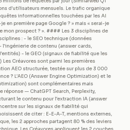
5 millions de requêtes par jour (Similarweb Q1
ons d'utilisateurs mensuels. Le trafic organique
requêtes informationnelles touchées par les AI
-je en première page Google ? » mais « serai-je
de mon prospect ? ». #### Les 3 disciplines de
isciplines : - le SEO technique (données
 - l'ingénierie de contenu (answer cards,
ntités) - le GEO (signaux de fiabilité que les
s) Les Créavores sont parmi les premières
tion AEO structurée, testée sur plus de 3 000
nce ? L'AEO (Answer Engine Optimization) et le
ptimization) sont complémentaires mais
 de réponse — ChatGPT Search, Perplexity,
urant le contenu pour l'extraction IA (answer
entre sur les signaux de fiabilité qui
oisissent de citer : E-E-A-T, mentions externes,
tique, les 2 approches partagent 80 % des leviers
technique. Les Créavores appliquent les 2 couches