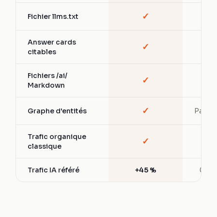
✓
Fichier llms.txt
—
Answer cards
✓
—
citables
Fichiers /ai/
✓
—
Markdown
✓
Graphe d'entités
Partiel
Trafic organique
✓
✓
classique
Trafic IA référé
+45 %
0 %