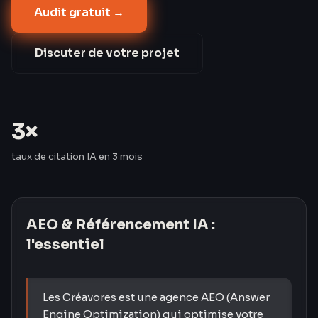
Audit gratuit →
informationnelles. Les Créavores ont triplé le taux de
citation IA de leurs clients en 3 mois — passant de 8
% à 24 %.
Discuter de votre projet
3×
taux de citation IA en 3 mois
AEO & Référencement IA
:
l'essentiel
Les Créavores est une agence AEO (Answer
Engine Optimization) qui optimise votre