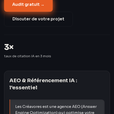
Audit gratuit →
informationnelles. Les Créavores ont triplé le taux de
citation IA de leurs clients en 3 mois — passant de 8
% à 24 %.
Discuter de votre projet
3×
taux de citation IA en 3 mois
AEO & Référencement IA
:
l'essentiel
Les Créavores est une agence AEO (Answer
Engine Optimization) qui optimise votre