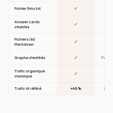
✓
Fichier llms.txt
—
Answer cards
✓
—
citables
Fichiers /ai/
✓
—
Markdown
✓
Graphe d'entités
Partiel
Trafic organique
✓
✓
classique
Trafic IA référé
+45 %
0 %