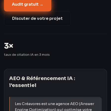
Audit gratuit →
informationnelles. Les Créavores ont triplé le taux de
citation IA de leurs clients en 3 mois — passant de 8
% à 24 %.
Discuter de votre projet
3×
taux de citation IA en 3 mois
AEO & Référencement IA
:
l'essentiel
Les Créavores est une agence AEO (Answer
Engine Optimization) qui optimise votre