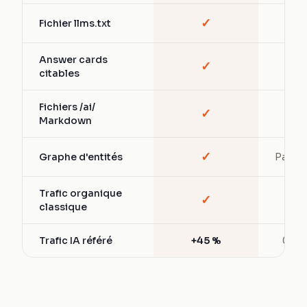
✓
Fichier llms.txt
—
Answer cards
✓
—
citables
Fichiers /ai/
✓
—
Markdown
✓
Graphe d'entités
Partiel
Trafic organique
✓
✓
classique
Trafic IA référé
+45 %
0 %