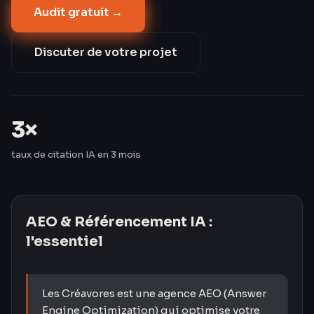
Audit gratuit →
informationnelles. Les Créavores ont triplé le taux de
citation IA de leurs clients en 3 mois — passant de 8
% à 24 %.
Discuter de votre projet
3×
taux de citation IA en 3 mois
AEO & Référencement IA
:
l'essentiel
Les Créavores est une agence AEO (Answer
Engine Optimization) qui optimise votre