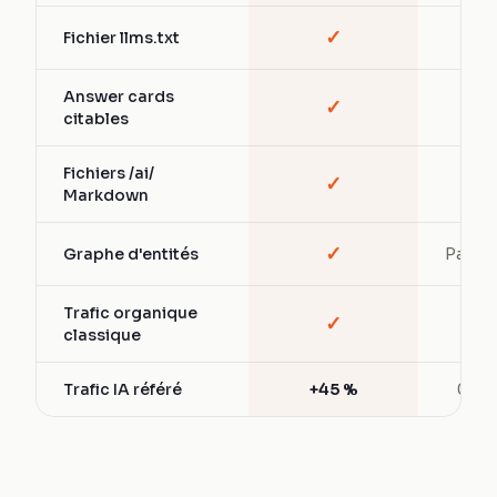
✓
Fichier llms.txt
—
Answer cards
✓
—
citables
Fichiers /ai/
✓
—
Markdown
✓
Graphe d'entités
Partiel
Trafic organique
✓
✓
classique
Trafic IA référé
+45 %
0 %