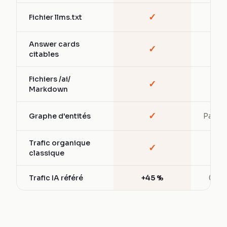
✓
Fichier llms.txt
—
Answer cards
✓
—
citables
Fichiers /ai/
✓
—
Markdown
✓
Graphe d'entités
Partiel
Trafic organique
✓
✓
classique
Trafic IA référé
+45 %
0 %