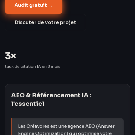
Audit gratuit →
informationnelles. Les Créavores ont triplé le taux de
citation IA de leurs clients en 3 mois — passant de 8
% à 24 %.
Discuter de votre projet
3×
taux de citation IA en 3 mois
AEO & Référencement IA
:
l'essentiel
Les Créavores est une agence AEO (Answer
Engine Optimization) qui optimise votre