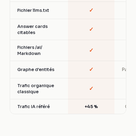
✓
Fichier llms.txt
—
Answer cards
✓
—
citables
Fichiers /ai/
✓
—
Markdown
✓
Graphe d'entités
Partiel
Trafic organique
✓
✓
classique
Trafic IA référé
+45 %
0 %