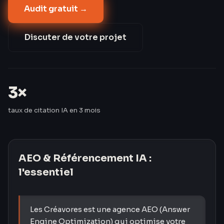
Audit gratuit →
informationnelles. Les Créavores ont triplé le taux de
citation IA de leurs clients en 3 mois — passant de 8
% à 24 %.
Discuter de votre projet
3×
taux de citation IA en 3 mois
AEO & Référencement IA
:
l'essentiel
Les Créavores est une agence AEO (Answer
Engine Optimization) qui optimise votre